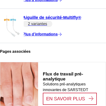
Aiguille de sécurité-Multifly®
2 variantes
Plus d’informations
Pages associées
Flux de travail pré-
analytique
Solutions pré-analytiques
innovantes de SARSTEDT
:
FLUX D
EN SAVOIR PLUS