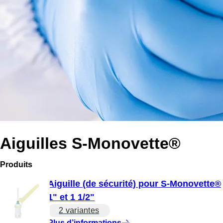
Aiguilles S-Monovette®
Produits
Aiguille (de sécurité) pour S-Monovette®
1" et 1 1/2"
2 variantes
Plus d’informations