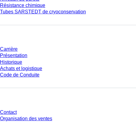
Résistance chimique
Tubes SARSTEDT de cryoconservation
Entreprise et carrière
Carrière
Présentation
Historique
Achats et logistique
Code de Conduite
Avez-vous des questions ?
Contact
Organisation des ventes
* Les prix affichés sont des prix catalogue pour les utilisateurs non
connectés et sans conditions négociées individuellement. Les prix