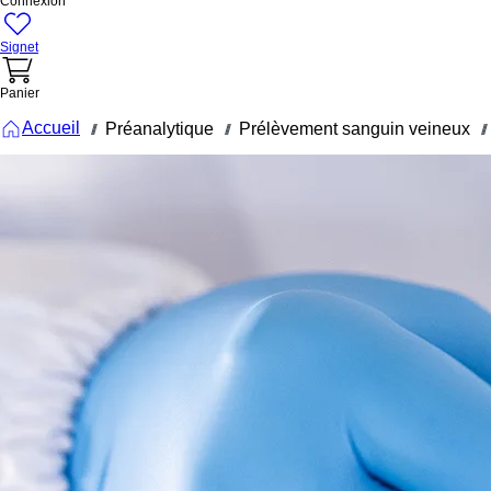
Connexion
Signet
Panier
Accueil
Préanalytique
Prélèvement sanguin veineux
///
///
///