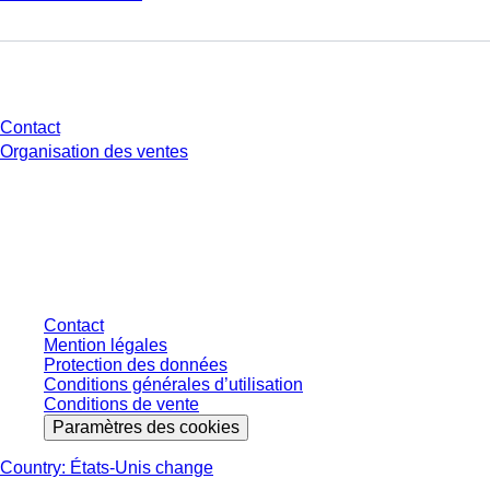
Avez-vous des questions ?
Contact
Organisation des ventes
* Les prix affichés sont des prix catalogue pour les utilisateurs non
connectés et sans conditions négociées individuellement. Les prix
s'entendent hors taxe légale de votre juridiction et hors frais de livraison
éventuels, sauf indication contraire.
Contact
Mention légales
Protection des données
Conditions générales d’utilisation
Conditions de vente
Paramètres des cookies
Country: États-Unis change