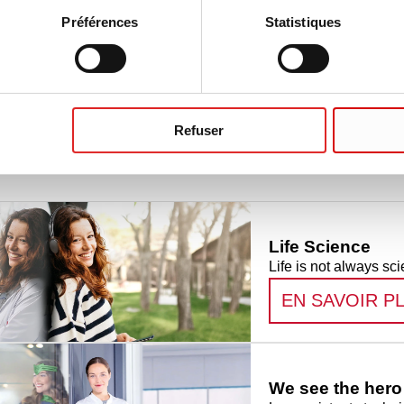
Préférences
Statistiques
te à 4 compartiments quadriPERM®
Refuser
s
Life Science
Life is not always sci
EN SAVOIR P
We see the hero 