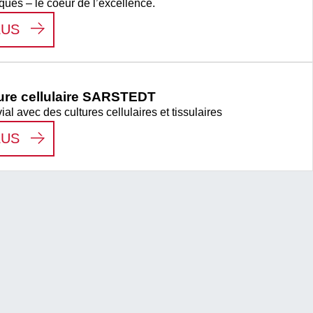
ques – le coeur de l’excellence.
:
WE SEE THE HERO IN YOU.
LUS
ture cellulaire SARSTEDT
ial avec des cultures cellulaires et tissulaires
:
PRODUITS DE CULTURE CELLULAIRE SAR
LUS