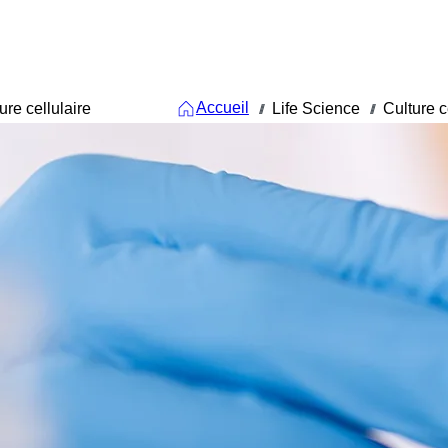
Accueil
ure cellulaire
Life Science
Culture c
///
///