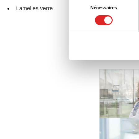
Sélection
Nécessaires
Lamelles verre
du
Boî
consentement
Pages associée