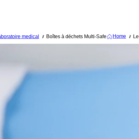
Home
boratoire medical
Boîtes à déchets Multi-Safe
Le
///
///