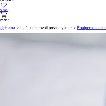
Connexion
Signet
Panier
Home
Le flux de travail préanalytique
Équipement de la
///
///