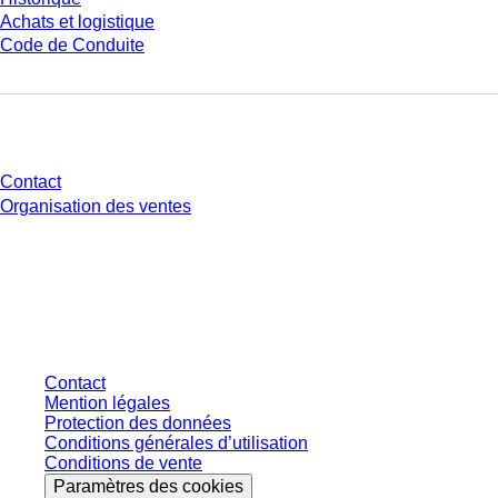
Achats et logistique
Code de Conduite
Avez-vous des questions ?
Contact
Organisation des ventes
* Les prix affichés sont des prix catalogue pour les utilisateurs non
connectés et sans conditions négociées individuellement. Les prix
s'entendent hors taxe légale de votre juridiction et hors frais de livraison
éventuels, sauf indication contraire.
Contact
Mention légales
Protection des données
Conditions générales d’utilisation
Conditions de vente
Paramètres des cookies