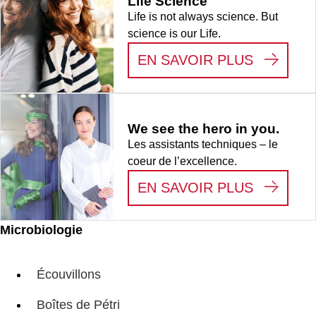
Life Science
Life is not always science. But
science is our Life.
:
LIFE S
EN SAVOIR PLUS
We see the hero in you.
Les assistants techniques – le
coeur de l’excellence.
:
WE SEE
EN SAVOIR PLUS
Microbiologie
Écouvillons
Boîtes de Pétri