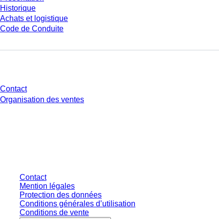
Historique
Achats et logistique
Code de Conduite
Avez-vous des questions ?
Contact
Organisation des ventes
* Les prix affichés sont des prix catalogue pour les utilisateurs non
connectés et sans conditions négociées individuellement. Les prix
s'entendent hors taxe légale de votre juridiction et hors frais de livraison
éventuels, sauf indication contraire.
Contact
Mention légales
Protection des données
Conditions générales d’utilisation
Conditions de vente