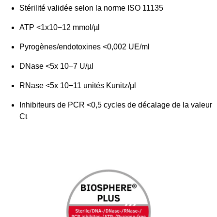
Stérilité validée selon la norme ISO 11135
ATP <1x10−12 mmol/µl
Pyrogènes/endotoxines <0,002 UE/ml
DNase <5x 10−7 U/µl
RNase <5x 10−11 unités Kunitz/µl
Inhibiteurs de PCR <0,5 cycles de décalage de la valeur
Ct