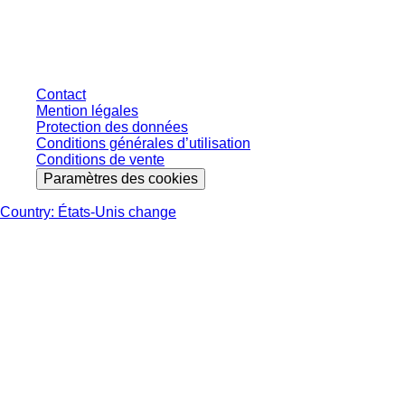
connectés et sans conditions négociées individuellement. Les prix
s'entendent hors taxe légale de votre juridiction et hors frais de livraison
éventuels, sauf indication contraire.
Contact
Mention légales
Protection des données
Conditions générales d’utilisation
Conditions de vente
Paramètres des cookies
Country: États-Unis change