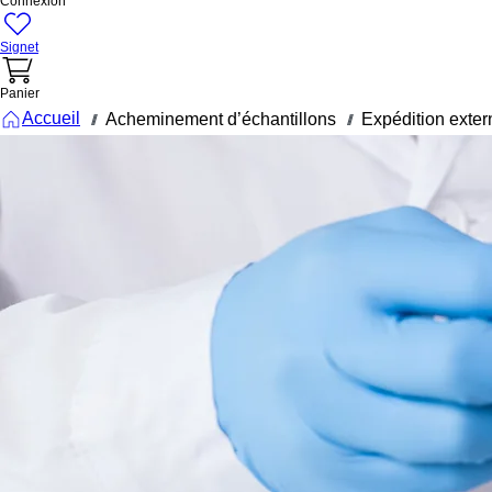
Connexion
Signet
Panier
Accueil
Acheminement d’échantillons
Expédition exter
///
///