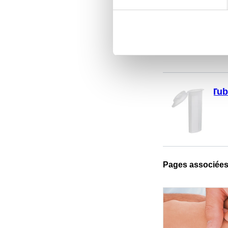
Cou
Tub
Pages associée