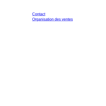
Avez-vous des questions ?
Contact
Organisation des ventes
 légale de votre juridiction