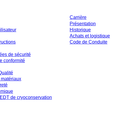
ent
Entreprise et carrière
Carrière
Présentation
ilisateur
Historique
Achats et logistique
ructions
Code de Conduite
ées de sécurité
e conformité
Qualité
 matériaux
reté
imique
DT de cryoconservation
s et sans conditions négociées individuellement. Les prix s'entendent hors taxe