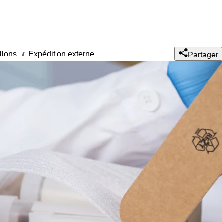
llons
Expédition externe
///
Partager