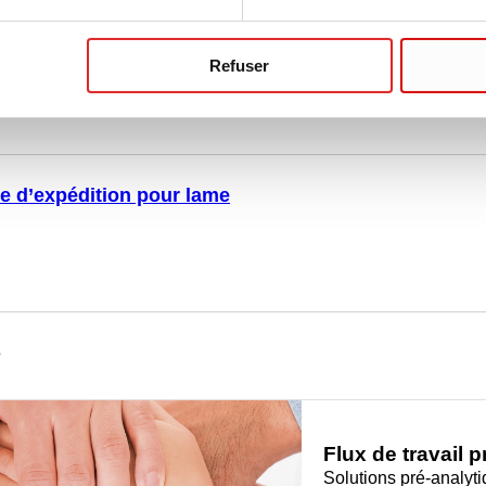
ches absorbantes pour récipients d’expédition
Refuser
e d’expédition pour lame
s
Flux de travail 
Solutions pré-analy