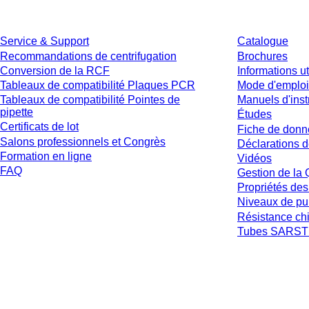
Service
Téléchargem
Service & Support
Catalogue
Recommandations de centrifugation
Brochures
Conversion de la RCF
Informations ut
Tableaux de compatibilité Plaques PCR
Mode d'emploi
Tableaux de compatibilité Pointes de
Manuels d'inst
pipette
Études
Certificats de lot
Fiche de donn
Salons professionnels et Congrès
Déclarations d
Formation en ligne
Vidéos
FAQ
Gestion de la 
Propriétés des
Niveaux de pu
Résistance ch
Tubes SARSTE
* Les prix affichés sont des prix catalogue pour les utilisateurs non connecté
et hors frais de livraison éventuels, sauf indication contraire.