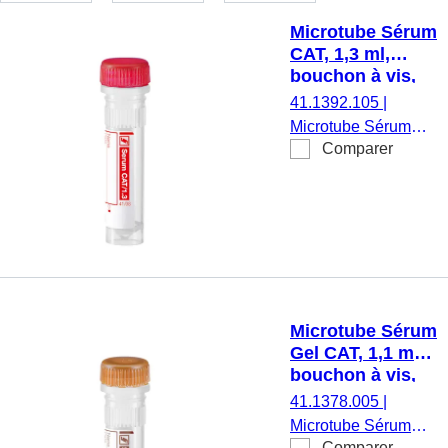
Microtube Sérum
CAT, 1,3 ml,
bouchon à vis,
ISO
41.1392.105
|
Microtube Sérum
Comparer
CAT, prélèvement
sanguin veineux,
préparation :
Activateur de
coagulation, volume
nominal : 1,3 ml,
(LxØ) avec cape : 47
x 10,8 mm, bouchon
Microtube Sérum
à vis, bouchon :
Gel CAT, 1,1 ml,
rouge, code couleur
bouchon à vis,
ISO, avec étiquette
EU/ISO
41.1378.005
|
papier,
Microtube Sérum
étiquette/impression:
Comparer