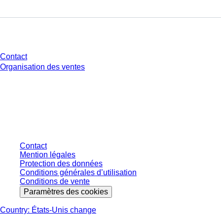
Avez-vous des questions ?
Contact
Organisation des ventes
* Les prix affichés sont des prix catalogue pour les utilisateurs non
connectés et sans conditions négociées individuellement. Les prix
s'entendent hors taxe légale de votre juridiction et hors frais de livraison
éventuels, sauf indication contraire.
Contact
Mention légales
Protection des données
Conditions générales d’utilisation
Conditions de vente
Paramètres des cookies
Country: États-Unis change