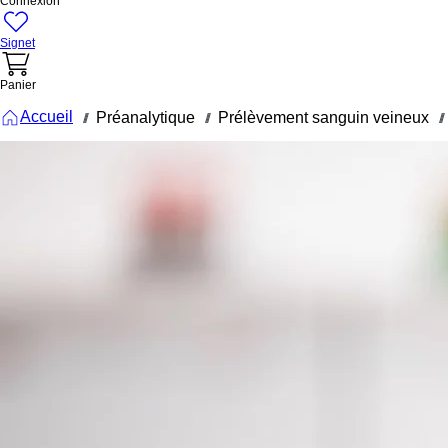
Connexion
Signet
Panier
Accueil
Préanalytique
Prélèvement sanguin veineux
///
///
///