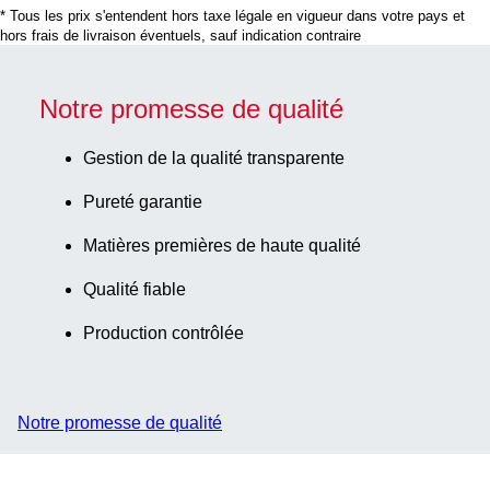
* Tous les prix s'entendent hors taxe légale en vigueur dans votre pays et
x 10,8 mm, bouchon
hors frais de livraison éventuels, sauf indication contraire
à vis, bouchon :
bleu, code couleur
ISO, avec étiquette
Notre promesse de qualité
papier,
étiquette/impression:
Gestion de la qualité transparente
bleu, fond conique à
Pureté garantie
jupe, 100
pièce(s)/sachet
Matières premières de haute qualité
Qualité fiable
Production contrôlée
Notre promesse de qualité