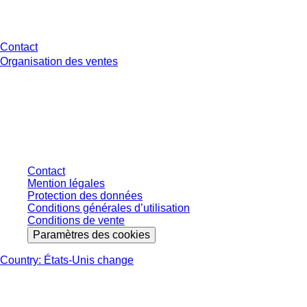
Avez-vous des questions ?
Contact
Organisation des ventes
* Les prix affichés sont des prix catalogue pour les utilisateurs non
connectés et sans conditions négociées individuellement. Les prix
s'entendent hors taxe légale de votre juridiction et hors frais de livraison
éventuels, sauf indication contraire.
Contact
Mention légales
Protection des données
Conditions générales d’utilisation
Conditions de vente
Paramètres des cookies
Country: États-Unis change