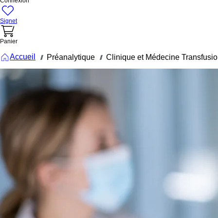
Connexion
Signet
Panier
Accueil
Préanalytique
Clinique et Médecine Transfusio
///
///