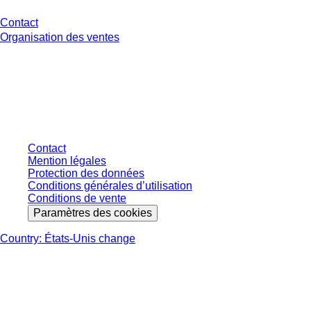
Contact
Organisation des ventes
* Les prix affichés sont des prix catalogue pour les utilisateurs non
connectés et sans conditions négociées individuellement. Les prix
s'entendent hors taxe légale de votre juridiction et hors frais de livraison
éventuels, sauf indication contraire.
Contact
Mention légales
Protection des données
Conditions générales d’utilisation
Conditions de vente
Paramètres des cookies
Country: États-Unis change