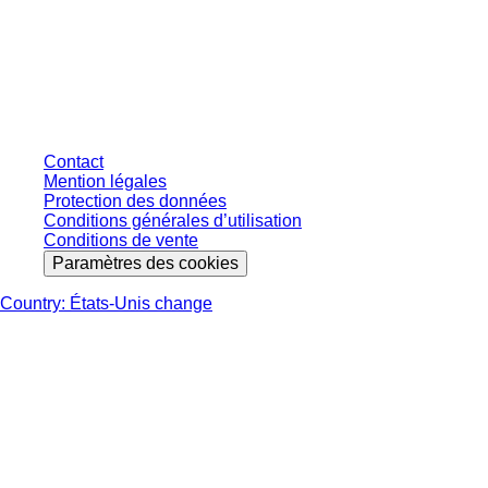
* Les prix affichés sont des prix catalogue pour les utilisateurs non
connectés et sans conditions négociées individuellement. Les prix
s'entendent hors taxe légale de votre juridiction et hors frais de livraison
éventuels, sauf indication contraire.
Contact
Mention légales
Protection des données
Conditions générales d’utilisation
Conditions de vente
Paramètres des cookies
Country: États-Unis change