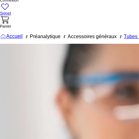
Connexion
Signet
Panier
Accueil
Préanalytique
Accessoires généraux
Tubes 
///
///
///