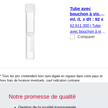
aplat,
Tube avec
étiquette/impression:
bouchon à vis, 5
blanc, avec
ml, (L x Ø) : 92 x
graduation, bouchon
15,3 mm, double
62.611.300
|
Tube
séparé, naturel,
fond conique,
avec bouchon à vis,
1 000
fond du tube
Comparer
volume de travail : 5
plat, PP,
pièce(s)/sachet,
ml, (L x Ø) : 92 x
bouchon
1 000
15,3 mm, double
assemblé, 100
pièce(s)/carton
fond conique, fond
pièce(s)/sachet
du tube plat,
transparent,
matériau : PP, avec
* Tous les prix s'entendent hors taxe légale en vigueur dans votre pays et
aplat,
hors frais de livraison éventuels, sauf indication contraire
étiquette/impression:
blanc, avec
graduation, bouchon
Notre promesse de qualité
assemblé, naturel,
100 pièce(s)/sachet,
Gestion de la qualité transparente