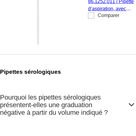
86.1252.011
|
Pipette
stérile,
d’aspiration, avec
apyrogène/exemp
Comparer
embout, non
d’endotoxine, non
cotonnée, 2 ml,
cytotoxique, 1
matériau : PS, stérile,
pièce(s)/blister
apyrogène/exempt
d’endotoxine, non
cytotoxique, 1
pièce(s)/blister
Pipettes sérologiques
Pourquoi les pipettes sérologiques
présentent-elles une graduation
négative à partir du volume indiqué ?