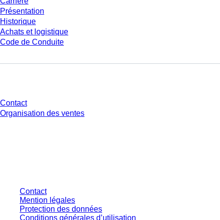
Carrière
Présentation
Historique
Achats et logistique
Code de Conduite
Avez-vous des questions ?
Contact
Organisation des ventes
* Les prix affichés sont des prix catalogue pour les utilisateurs non
connectés et sans conditions négociées individuellement. Les prix
s'entendent hors taxe légale de votre juridiction et hors frais de livraison
éventuels, sauf indication contraire.
Contact
Mention légales
Protection des données
Conditions générales d’utilisation