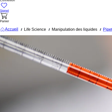
Connexion
Signet
Panier
Accueil
Life Science
Manipulation des liquides
Pipe
///
///
///