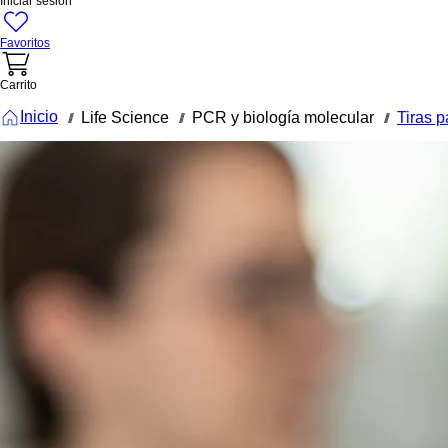
Iniciar sesión
Favoritos
Carrito
Inicio
Life Science
PCR y biología molecular
Tiras 
///
///
///