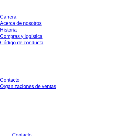
Carrera
Acerca de nosotros
Historia
Compras y logística
Código de conducta
¿Tienes preguntas?
Contacto
Organizaciones de ventas
* Los precios mostrados son precios de lista para usuarios no conectados y
sin condiciones negociadas individualmente. Los precios no incluyen el
impuesto legal de su respectiva jurisdicción ni los posibles gastos de envío,
salvo indicación en contrario.
Contacto