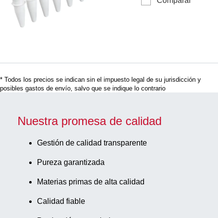
Comparar
recipientes
blanco, PP
PCR, hasta
200 µl, Perfil
alto, PCR
Performance
Tested, blanco,
material: PP,
* Todos los precios se indican sin el impuesto legal de su jurisdicción y
sin cierre,
posibles gastos de envío, salvo que se indique lo contrario
optimizadas
para qPCR,
120
Nuestra promesa de calidad
unidades/bolsa
Minigrip
Gestión de calidad transparente
Pureza garantizada
Materias primas de alta calidad
Calidad fiable