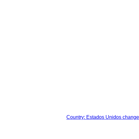
sto legal de su respectiva
Country: Estados Unidos change