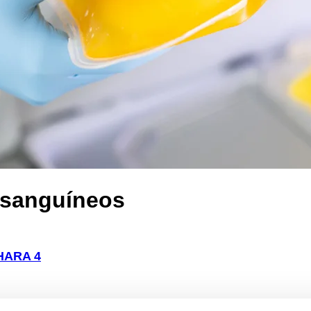
 sanguíneos
HARA 4