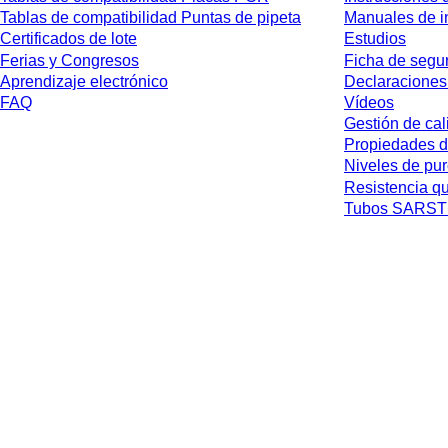
Tablas de compatibilidad Puntas de pipeta
Manuales de i
Certificados de lote
Estudios
Ferias y Congresos
Ficha de segu
Aprendizaje electrónico
Declaraciones
FAQ
Vídeos
Gestión de cal
Propiedades d
Niveles de pu
Resistencia q
Tubos SARSTE
* Los precios mostrados son precios de lista para usuarios no conectados y 
jurisdicción ni los posibles gastos de envío, salvo indicación en contrario.