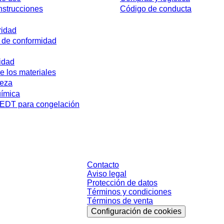
nstrucciones
Código de conducta
ridad
 de conformidad
idad
e los materiales
reza
uímica
DT para congelación
sin condiciones negociadas individualmente. Los precios no incluyen el impue
Contacto
Aviso legal
Protección de datos
Términos y condiciones
Términos de venta
Configuración de cookies