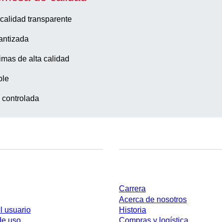
calidad transparente
antizada
imas de alta calidad
ble
 controlada
Empresa y carrera
Carrera
Acerca de nosotros
l usuario
Historia
de uso
Compras y logística