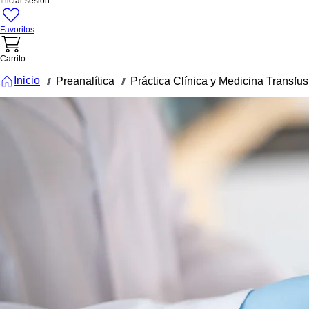
Iniciar sesión
Favoritos
Carrito
Inicio
Preanalítica
Práctica Clínica y Medicina Transfus
///
///