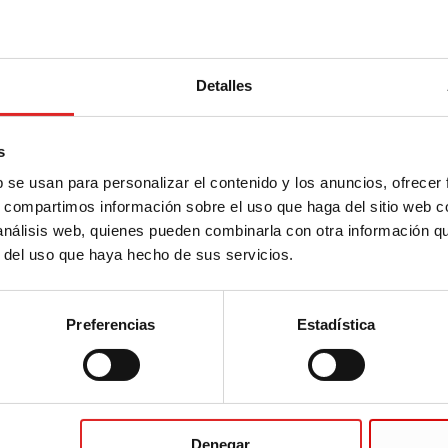
ARA-III
Detalles
s
b se usan para personalizar el contenido y los anuncios, ofrecer
s, compartimos información sobre el uso que haga del sitio web 
esorios-para-SAHARA-III
 análisis web, quienes pueden combinarla con otra información q
r del uso que haya hecho de sus servicios.
Preferencias
Estadística
HARA-TSC
Denegar