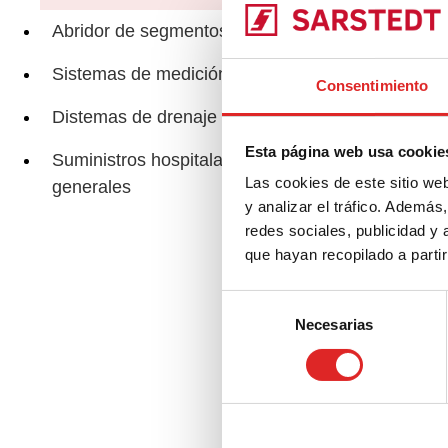
Abridor de segmentos de tubo
SAH
Sistemas de medición
Consentimiento
Distemas de drenaje urinario
Esta página web usa cookie
Suministros hospitalarios
Las cookies de este sitio we
generales
y analizar el tráfico. Ademá
Acc
redes sociales, publicidad y
que hayan recopilado a parti
Selección
Necesarias
de
consentimiento
SA