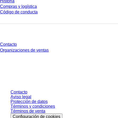
Historia
Compras y logística
Código de conducta
¿Tienes preguntas?
Contacto
Organizaciones de ventas
* Los precios mostrados son precios de lista para usuarios no conectados y
sin condiciones negociadas individualmente. Los precios no incluyen el
impuesto legal de su respectiva jurisdicción ni los posibles gastos de envío,
salvo indicación en contrario.
Contacto
Aviso legal
Protección de datos
Términos y condiciones
Términos de venta
Configuración de cookies