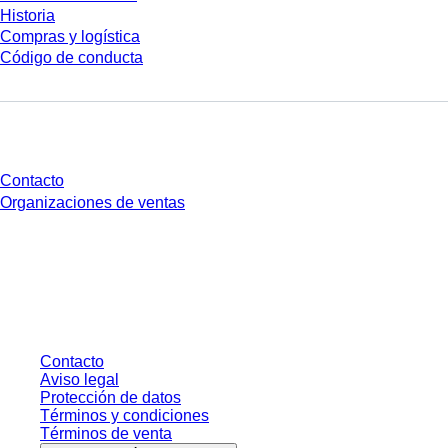
Historia
Compras y logística
Código de conducta
¿Tienes preguntas?
Contacto
Organizaciones de ventas
* Los precios mostrados son precios de lista para usuarios no conectados y
sin condiciones negociadas individualmente. Los precios no incluyen el
impuesto legal de su respectiva jurisdicción ni los posibles gastos de envío,
salvo indicación en contrario.
Contacto
Aviso legal
Protección de datos
Términos y condiciones
Términos de venta