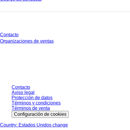
¿Tienes preguntas?
Contacto
Organizaciones de ventas
* Los precios mostrados son precios de lista para usuarios no conectados y
sin condiciones negociadas individualmente. Los precios no incluyen el
impuesto legal de su respectiva jurisdicción ni los posibles gastos de envío,
salvo indicación en contrario.
Contacto
Aviso legal
Protección de datos
Términos y condiciones
Términos de venta
Configuración de cookies
Country: Estados Unidos change