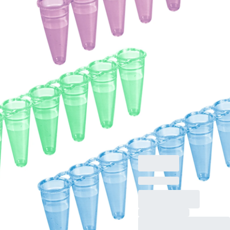
PP
Tira 8 recipientes
PCR, hasta 200 µl,
Perfil alto, PCR
Performance Tested,
rojo/verde/azul/violeta
material: PP, sin
cierre, apto para
qPCR, por color, 120
unidades/bolsa
Minigrip