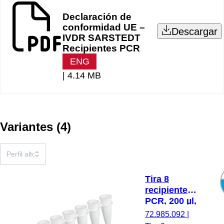
Declaración de
conformidad UE –
Descargar
IVDR SARSTEDT
Recipientes PCR
ENG
|
4.14 MB
Variantes
(
4
)
Tira 8
recipientes
PCR, 200 µl,
PCR
72.985.092
|
Performance