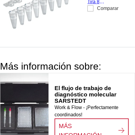
Tira 8
unidades/bolsa
Tested,
Comparar
recipientes
transparente,
Minigrip
PCR, hasta 100
PP, tapón
µl, Perfil bajo,
plano
PCR
Performance
Tested,
transparente,
material: PP,
Más información sobre:
tapón plano,
cierre incluido,
apto para
El flujo de trabajo de
qPCR, 125
diagnóstico molecular
unidades/bolsa
SARSTEDT
Minigrip
Work & Flow - ¡Perfectamente
coordinados!
MÁS