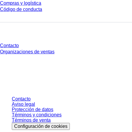
Compras y logística
Código de conducta
¿Tienes preguntas?
Contacto
Organizaciones de ventas
* Los precios mostrados son precios de lista para usuarios no conectados y
sin condiciones negociadas individualmente. Los precios no incluyen el
impuesto legal de su respectiva jurisdicción ni los posibles gastos de envío,
salvo indicación en contrario.
Contacto
Aviso legal
Protección de datos
Términos y condiciones
Términos de venta
Configuración de cookies