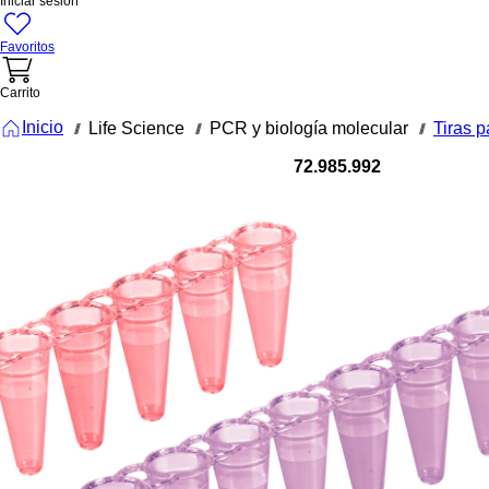
Iniciar sesión
Favoritos
Carrito
Inicio
Life Science
PCR y biología molecular
Tiras 
///
///
///
72.985.992
Tira 8
recipientes
PCR, 200 µl
PCR
Performanc
Tested, mix
de colores,