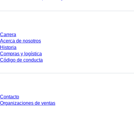
Empresa y carrera
Carrera
Acerca de nosotros
Historia
Compras y logística
Código de conducta
¿Tienes preguntas?
Contacto
Organizaciones de ventas
* Los precios mostrados son precios de lista para usuarios no conectados y
sin condiciones negociadas individualmente. Los precios no incluyen el
impuesto legal de su respectiva jurisdicción ni los posibles gastos de envío,
salvo indicación en contrario.