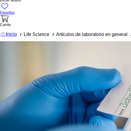
Iniciar sesión
Favoritos
Carrito
Inicio
Life Science
Artículos de laboratorio en general
///
///
//