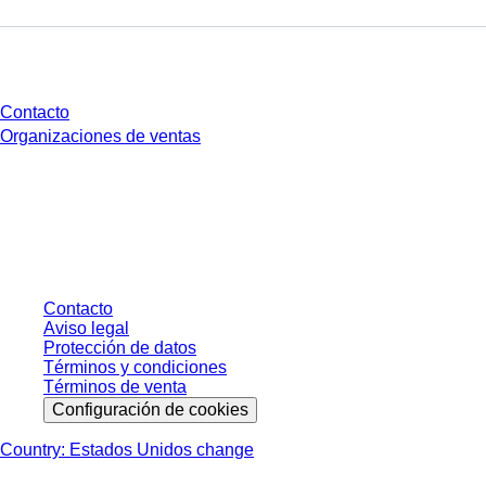
¿Tienes preguntas?
Contacto
Organizaciones de ventas
* Los precios mostrados son precios de lista para usuarios no conectados y
sin condiciones negociadas individualmente. Los precios no incluyen el
impuesto legal de su respectiva jurisdicción ni los posibles gastos de envío,
salvo indicación en contrario.
Contacto
Aviso legal
Protección de datos
Términos y condiciones
Términos de venta
Configuración de cookies
Country: Estados Unidos change