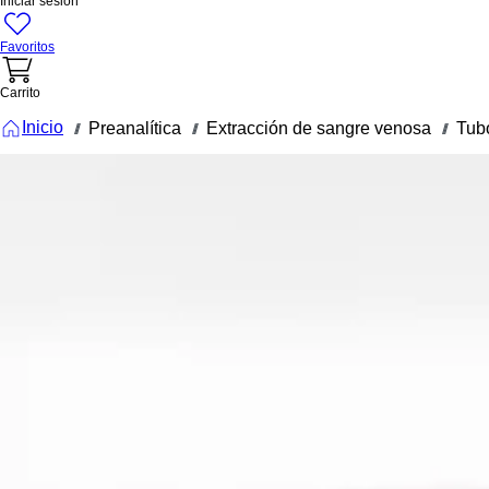
Iniciar sesión
Favoritos
Carrito
Inicio
Preanalítica
Extracción de sangre venosa
Tub
///
///
///