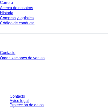
Carrera
Acerca de nosotros
Historia
Compras y logística
Código de conducta
¿Tienes preguntas?
Contacto
Organizaciones de ventas
* Los precios mostrados son precios de lista para usuarios no conectados y
sin condiciones negociadas individualmente. Los precios no incluyen el
impuesto legal de su respectiva jurisdicción ni los posibles gastos de envío,
salvo indicación en contrario.
Contacto
Aviso legal
Protección de datos