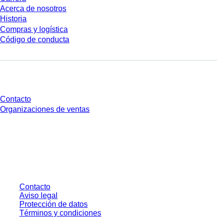
Acerca de nosotros
Historia
Compras y logística
Código de conducta
¿Tienes preguntas?
Contacto
Organizaciones de ventas
* Los precios mostrados son precios de lista para usuarios no conectados y
sin condiciones negociadas individualmente. Los precios no incluyen el
impuesto legal de su respectiva jurisdicción ni los posibles gastos de envío,
salvo indicación en contrario.
Contacto
Aviso legal
Protección de datos
Términos y condiciones