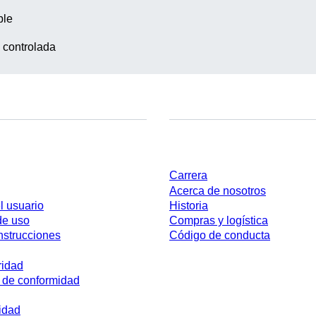
ble
 controlada
Empresa y carrera
Carrera
Acerca de nosotros
l usuario
Historia
de uso
Compras y logística
nstrucciones
Código de conducta
ridad
 de conformidad
idad