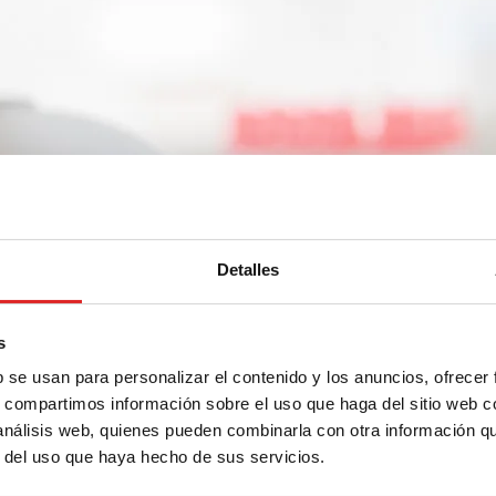
Detalles
bo
s
b se usan para personalizar el contenido y los anuncios, ofrecer
s, compartimos información sobre el uso que haga del sitio web 
idor de segmentos de tubo
 análisis web, quienes pueden combinarla con otra información q
r del uso que haya hecho de sus servicios.