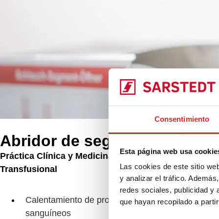
Consentimiento
Abridor de segmentos de tu
Esta página web usa cookie
Práctica Clínica y Medicina
Productos
Las cookies de este sitio we
Transfusional
y analizar el tráfico. Ademá
Abr
redes sociales, publicidad y
Calentamiento de productos
que hayan recopilado a parti
sanguíneos