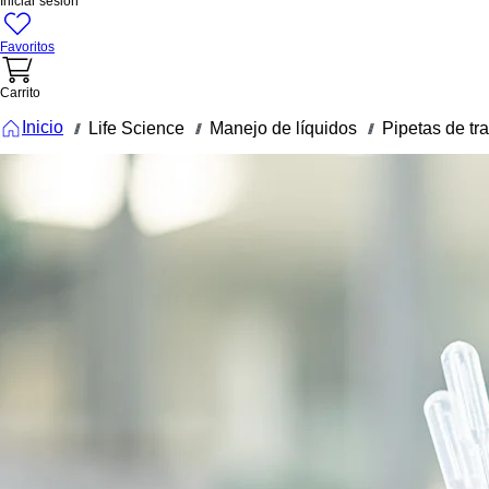
Iniciar sesión
Favoritos
Carrito
Inicio
Life Science
Manejo de líquidos
Pipetas de tr
///
///
///