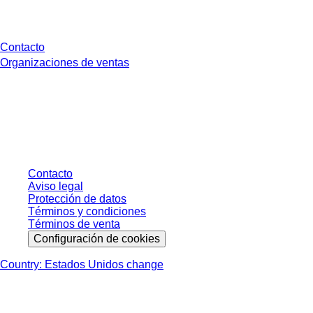
¿Tienes preguntas?
Contacto
Organizaciones de ventas
* Los precios mostrados son precios de lista para usuarios no conectados y
sin condiciones negociadas individualmente. Los precios no incluyen el
impuesto legal de su respectiva jurisdicción ni los posibles gastos de envío,
salvo indicación en contrario.
Contacto
Aviso legal
Protección de datos
Términos y condiciones
Términos de venta
Configuración de cookies
Country: Estados Unidos change