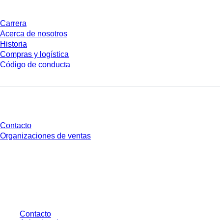
Carrera
Acerca de nosotros
Historia
Compras y logística
Código de conducta
¿Tienes preguntas?
Contacto
Organizaciones de ventas
* Los precios mostrados son precios de lista para usuarios no conectados y
sin condiciones negociadas individualmente. Los precios no incluyen el
impuesto legal de su respectiva jurisdicción ni los posibles gastos de envío,
salvo indicación en contrario.
Contacto