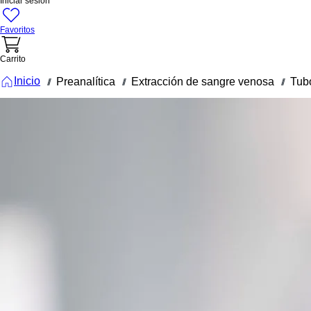
Iniciar sesión
Favoritos
Carrito
Inicio
Preanalítica
Extracción de sangre venosa
Tub
///
///
///