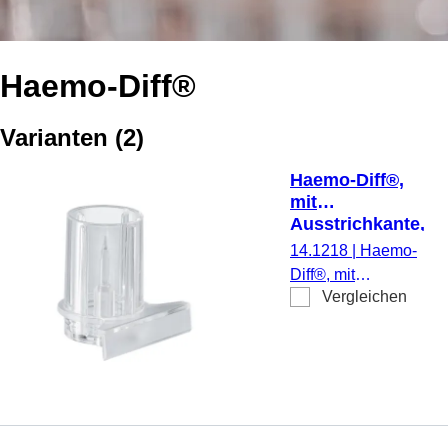
Haemo-Diff®
Varianten
(
2
)
Haemo-Diff®,
mit
Ausstrichkante,
zur Herstellung
14.1218
|
Haemo-
von
Diff®, mit
Blutausstrich
Vergleichen
Ausstrichkante, zur
Herstellung von
Blutausstrich, 500
Stück/Karton