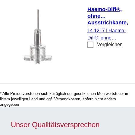
Haemo-Diff®,
ohne
Ausstrichkante,
zur Herstellung
14.1217
|
Haemo-
von
Diff®, ohne
Blutausstrich
Vergleichen
Ausstrichkante, zur
Herstellung von
Blutausstrich, 500
Stück/Karton
* Alle Preise verstehen sich zuzüglich der gesetzlichen Mehrwertsteuer in
Ihrem jeweiligen Land und ggf. Versandkosten, sofern nicht anders
angegeben
Unser Qualitätsversprechen