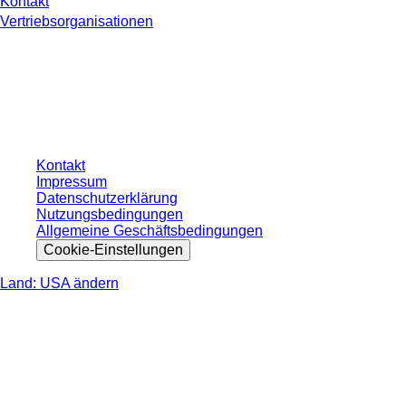
Kontakt
Vertriebsorganisationen
* Die angezeigten Preise sind Listenpreise für nicht angemeldete Nutzer und
ohne individuell vereinbarte Konditionen. Alle Preise verstehen sich zzgl. der
gesetzlichen Steuer Ihres jeweiligen Landes und ggf. Versandkosten, sofern
nicht anders angegeben.
Kontakt
Impressum
Datenschutzerklärung
Nutzungsbedingungen
Allgemeine Geschäftsbedingungen
Cookie-Einstellungen
Land: USA ändern