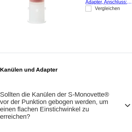
Adapter, Anschluss:
Vergleichen
Luer, für S-Monovette
Kanüle/Multifly®-
Kanüle, 1 Stück/Blister
100 Stück/Karton, steri
pyrogenfrei/endotoxinf
Kanülen und Adapter
Sollten die Kanülen der S-Monovette®
vor der Punktion gebogen werden, um
einen flachen Einstichwinkel zu
erreichen?