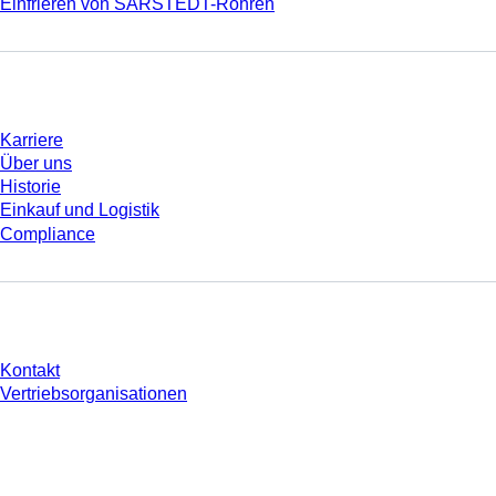
Einfrieren von SARSTEDT-Röhren
Unternehmen und Karriere
Karriere
Über uns
Historie
Einkauf und Logistik
Compliance
Sie haben Fragen?
Kontakt
Vertriebsorganisationen
* Die angezeigten Preise sind Listenpreise für nicht angemeldete Nutzer und
ohne individuell vereinbarte Konditionen. Alle Preise verstehen sich zzgl. der
gesetzlichen Steuer Ihres jeweiligen Landes und ggf. Versandkosten, sofern