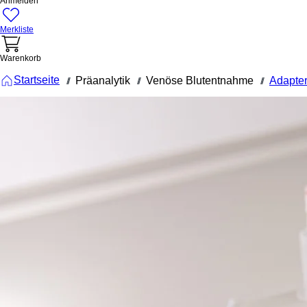
Anmelden
Merkliste
Warenkorb
Startseite
Präanalytik
Venöse Blutentnahme
Adapte
///
///
///