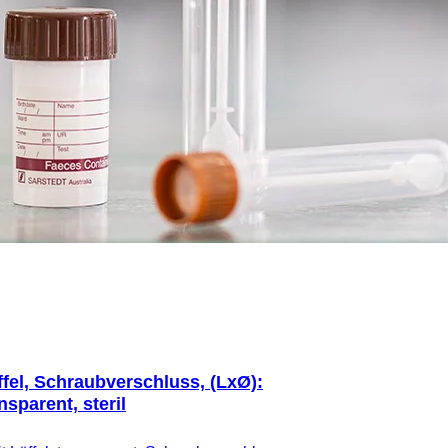
ffel, Schraubverschluss, (LxØ):
nsparent, steril