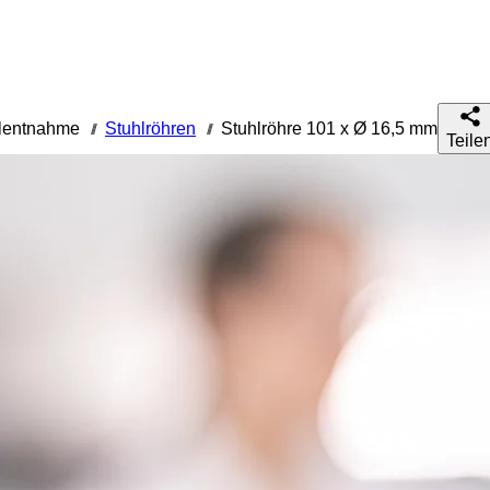
lentnahme
Stuhlröhren
Stuhlröhre 101 x Ø 16,5 mm
///
///
Teile