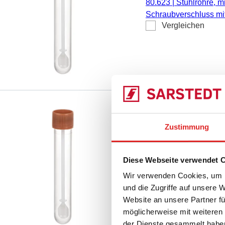
80.623
|
Stuhlröhre, m
Schraubverschluss mit 
Vergleichen
(LxØ) ohne Verschlus
Verschluss: 19,5 mm, s
Stuhlröhre, mit Lö
Zustimmung
101 x 16,5 mm, tr
80.623.111
|
Stuhlröhr
Diese Webseite verwendet 
Schraubverschluss, Ve
Vergleichen
Wir verwenden Cookies, um I
101 x 16,5 mm, Außen
und die Zugriffe auf unsere 
Stück/Beutel
Website an unsere Partner fü
möglicherweise mit weiteren
der Dienste gesammelt habe