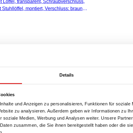
it Löffel, transparent, Schraubverschluss,
Stuhllöffel, montiert, Verschluss: braun,
s: 101 x 16,5 mm, Außendurchmesser
teril, 500 Stück/Beutel
ffel, Schraubverschluss, (LxØ):
Details
ansparent
e, mit Löffel, transparent,
Cookies
rschluss: braun, (LxØ) ohne Verschluss:
nhalte und Anzeigen zu personalisieren, Funktionen für soziale
durchmesser Verschluss: 19,3 mm, 500
Website zu analysieren. Außerdem geben wir Informationen zu I
r soziale Medien, Werbung und Analysen weiter. Unsere Partner
 Daten zusammen, die Sie ihnen bereitgestellt haben oder die s
n.