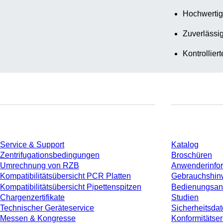
Hochwertig
Zuverlässig
Kontrollier
Service
Download
Service & Support
Katalog
Zentrifugationsbedingungen
Broschüren
Umrechnung von RZB
Anwenderinfo
Kompatibilitätsübersicht PCR Platten
Gebrauchshin
Kompatibilitätsübersicht Pipettenspitzen
Bedienungsan
Chargenzertifikate
Studien
Technischer Geräteservice
Sicherheitsdat
Messen & Kongresse
Konformitätse