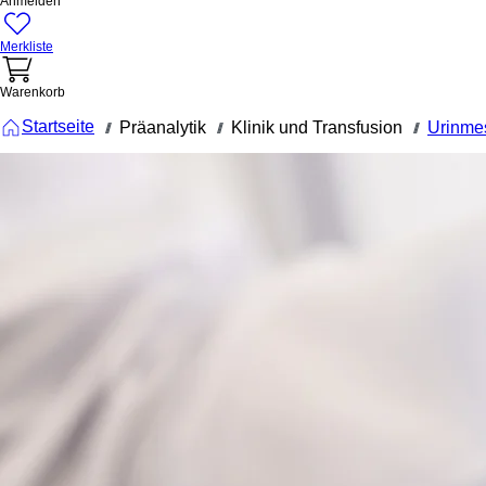
Anmelden
Merkliste
Warenkorb
Startseite
Präanalytik
Klinik und Transfusion
Urinme
///
///
///