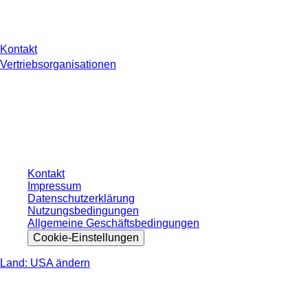
Sie haben Fragen?
Kontakt
Vertriebsorganisationen
* Die angezeigten Preise sind Listenpreise für nicht angemeldete Nutzer und
ohne individuell vereinbarte Konditionen. Alle Preise verstehen sich zzgl. der
gesetzlichen Steuer Ihres jeweiligen Landes und ggf. Versandkosten, sofern
nicht anders angegeben.
Kontakt
Impressum
Datenschutzerklärung
Nutzungsbedingungen
Allgemeine Geschäftsbedingungen
Cookie-Einstellungen
Land: USA ändern