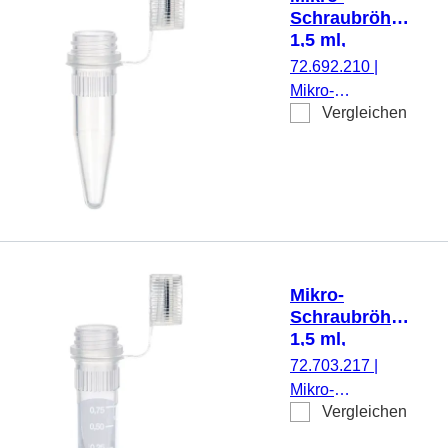
Schraubröhre,
1,5 ml,
Biosphere®
72.692.210
|
plus
Mikro-
Vergleichen
Schraubröhre,
Arbeitsvolumen:
1,5 ml,
Spitzboden, mit
Rändelung,
transparent,
Verschluss:
natur, Verschluss
Mikro-
anhängend,
Schraubröhre,
Biosphere® plus,
1,5 ml,
25 Stück/Beutel
Biosphere®
72.703.217
|
plus
Mikro-
Vergleichen
Schraubröhre,
Arbeitsvolumen: