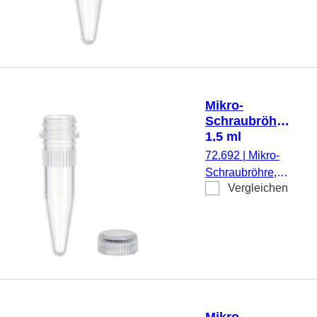
transparent, ohne
Verschluss, steril,
500
Stück/Doppelbeutel
Mikro-
Schraubröhre,
1,5 ml
72.692
|
Mikro-
Schraubröhre,
Vergleichen
Arbeitsvolumen:
1,5 ml,
Spitzboden, mit
Rändelung,
transparent,
Verschluss:
natur, Verschluss
beiliegend, 500
Mikro-