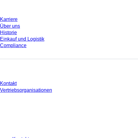
Unternehmen und Karriere
Karriere
Über uns
Historie
Einkauf und Logistik
Compliance
Sie haben Fragen?
Kontakt
Vertriebsorganisationen
* Die angezeigten Preise sind Listenpreise für nicht angemeldete Nutzer und
ohne individuell vereinbarte Konditionen. Alle Preise verstehen sich zzgl. der
gesetzlichen Steuer Ihres jeweiligen Landes und ggf. Versandkosten, sofern
nicht anders angegeben.