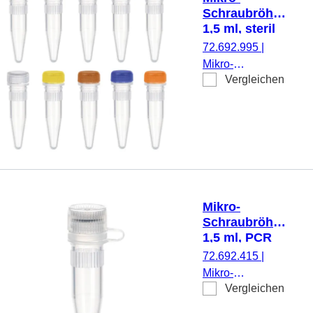
montiert, PCR
Schraubröhre,
Performance
1,5 ml, steril
Tested, 100
72.692.995
|
Stück/Beutel
Mikro-
Vergleichen
Schraubröhre,
Arbeitsvolumen:
1,5 ml,
Spitzboden, mit
Rändelung,
transparent,
Verschluss:
Farbmix,
Mikro-
Verschluss
Schraubröhre,
montiert, steril,
1,5 ml, PCR
100 Stück/Beutel
Performance
72.692.415
|
Tested
Mikro-
Vergleichen
Schraubröhre,
Arbeitsvolumen: