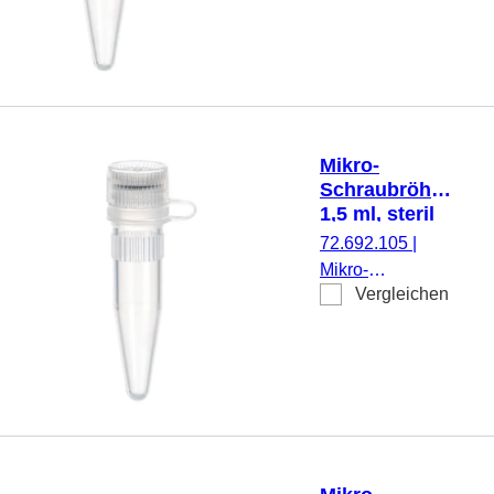
1,5 ml,
Spitzboden, mit
Rändelung,
transparent,
Verschluss:
natur, Verschluss
Mikro-
anhängend, 500
Schraubröhre,
Stück/Beutel
1,5 ml, steril
72.692.105
|
Mikro-
Vergleichen
Schraubröhre,
Arbeitsvolumen:
1,5 ml,
Spitzboden, mit
Rändelung,
transparent,
Verschluss:
natur, Verschluss