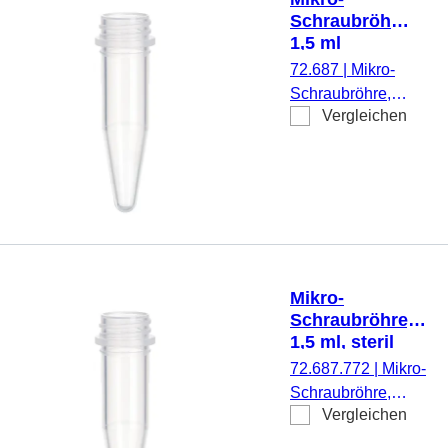
Schraubröhre,
1,5 ml
72.687
|
Mikro-
Schraubröhre,
Vergleichen
Arbeitsvolumen:
1,5 ml,
Spitzboden,
transparent,
ohne Verschluss,
500 Stück/Beutel
Mikro-
Schraubröhre,
1,5 ml, steril
72.687.772
|
Mikro-
Schraubröhre,
Vergleichen
Arbeitsvolumen:
1,5 ml, Spitzboden,