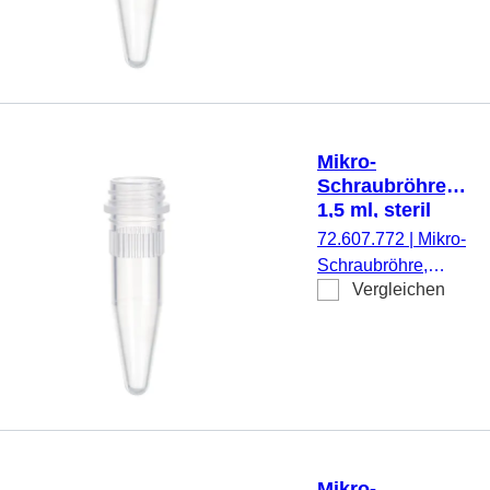
Performance
Spitzboden, mit
Tested, 100
Rändelung,
Stück/Beutel
transparent,
ohne Verschluss,
500 Stück/Beutel
Mikro-
Schraubröhre,
1,5 ml, steril
72.607.772
|
Mikro-
Schraubröhre,
Vergleichen
Arbeitsvolumen:
1,5 ml, Spitzboden,
mit Rändelung,
transparent, ohne
Verschluss, steril,
500
Stück/Doppelbeutel
Mikro-