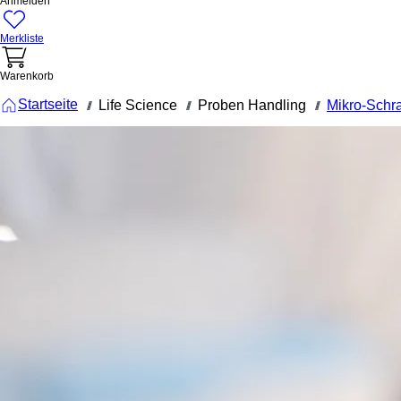
Anmelden
Merkliste
Warenkorb
Startseite
Life Science
Proben Handling
Mikro-Schr
///
///
///