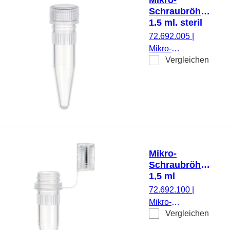
Stück/Beutel
Schraubröhre,
1,5 ml, steril
72.692.005
|
Mikro-
Vergleichen
Schraubröhre,
Arbeitsvolumen:
1,5 ml,
Spitzboden, mit
Rändelung,
transparent,
Verschluss:
natur, Verschluss
Mikro-
montiert, steril,
Schraubröhre,
100 Stück/Beutel
1,5 ml
72.692.100
|
Mikro-
Vergleichen
Schraubröhre,
Arbeitsvolumen: