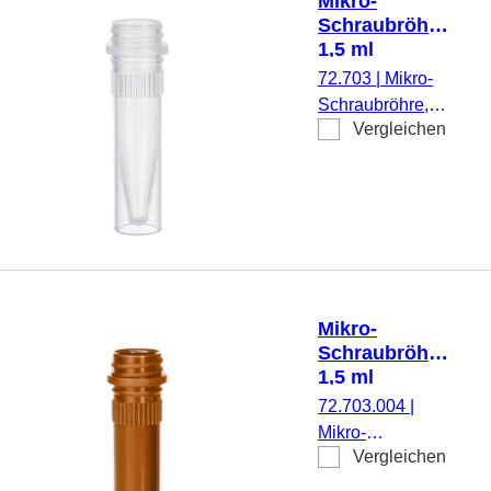
Mikro-
anhängend
Schraubröhre,
montiert, steril,
1,5 ml
100 Stück/Beutel
72.703
|
Mikro-
Schraubröhre,
Vergleichen
Arbeitsvolumen:
1,5 ml,
Spitzboden mit
Stehrand, mit
Rändelung,
transparent,
ohne Verschluss,
500 Stück/Beutel
Mikro-
Schraubröhre,
1,5 ml
72.703.004
|
Mikro-
Vergleichen
Schraubröhre,
Arbeitsvolumen: