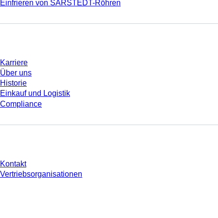
Einfrieren von SARSTEDT-Röhren
Unternehmen und Karriere
Karriere
Über uns
Historie
Einkauf und Logistik
Compliance
Sie haben Fragen?
Kontakt
Vertriebsorganisationen
* Die angezeigten Preise sind Listenpreise für nicht angemeldete Nutzer und
ohne individuell vereinbarte Konditionen. Alle Preise verstehen sich zzgl. der
gesetzlichen Steuer Ihres jeweiligen Landes und ggf. Versandkosten, sofern