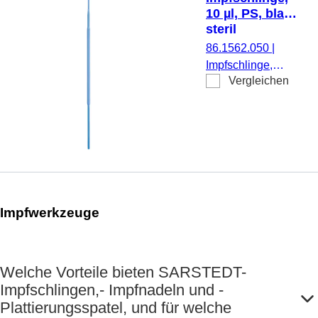
10 µl, PS, blau,
steril
86.1562.050
|
Impfschlinge,
Vergleichen
Aufnahmevolumen:
10 µl, Material: PS,
blau, steril, 48
Stück/Blister
Impfwerkzeuge
Welche Vorteile bieten SARSTEDT-
Impfschlingen,- Impfnadeln und -
Plattierungsspatel, und für welche