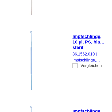
weiß, steril, 48
Stück/Blister
Impfschlinge,
10 µl, PS, blau,
steril
86.1562.010
|
Impfschlinge,
Vergleichen
Aufnahmevolumen:
10 µl, Material: PS,
blau, steril, 10
Stück/Blister
Impfschlinge,