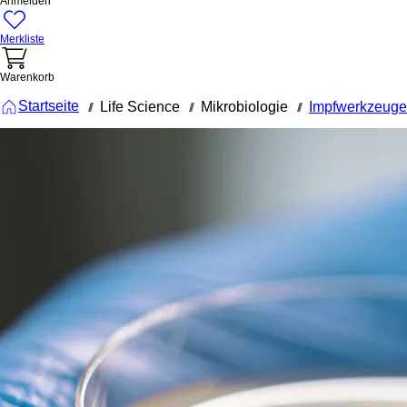
Anmelden
Merkliste
Warenkorb
Startseite
Life Science
Mikrobiologie
Impfwerkzeuge
///
///
///