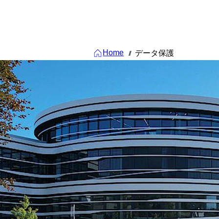
Home
データ保護
///