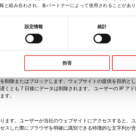
P アドレスやその他のデータが含まれています。ログファイル
報と組み合わされ、各パートナーによって使用されることがあり
当社の情報技術システムのセキュリティ確保にも役立っていま
、広告、顧客相談、市場調査の目的で使用されることはありま
設定情報
統計
同意を得て行われます。ただし、実際の理由により事前の同意
、GDPR 第 6 条第 1 項 f 号に基づいて行われます。
拒否
を削除またはブロックします。ウェブサイトの提供を目的とし
くとも 7 日後にデータは削除されます。 ユーザーの IP 
ます。
ります。ユーザーが当社のウェブサイトにアクセスすると、ユ
セスした際にブラウザを明確に識別できる特徴的な文字列が含