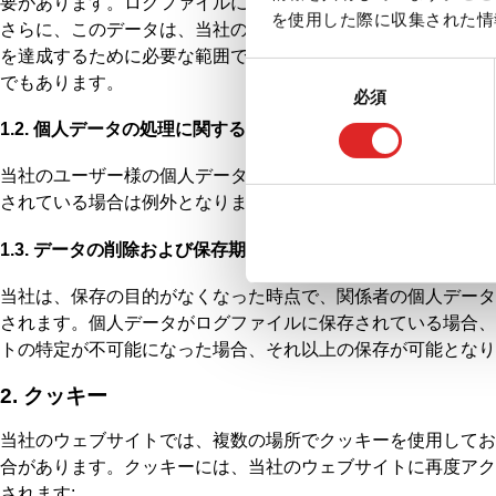
要があります。ログファイルには、ユーザーを識別できる I
を使用した際に収集された情
さらに、このデータは、当社のウェブサイトの最適化、および
を達成するために必要な範囲でのみ行われます。このデータが
同
でもあります。
必須
意
の
1.2. 個人データの処理に関する法的根拠
選
当社のユーザー様の個人データの処理は、通常、ユーザー様の
択
されている場合は例外となります。データおよびログファイルの保存は
1.3. データの削除および保存期間
当社は、保存の目的がなくなった時点で、関係者の個人データ
されます。個人データがログファイルに保存されている場合、遅
トの特定が不可能になった場合、それ以上の保存が可能となり
2. クッキー
当社のウェブサイトでは、複数の場所でクッキーを使用してお
合があります。クッキーには、当社のウェブサイトに再度アク
されます: