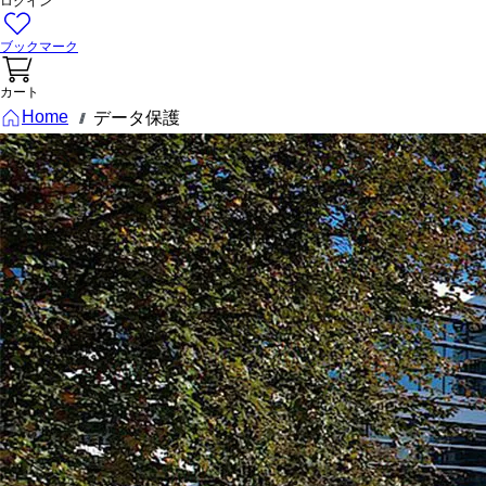
ログイン
ブックマーク
カート
Home
データ保護
///