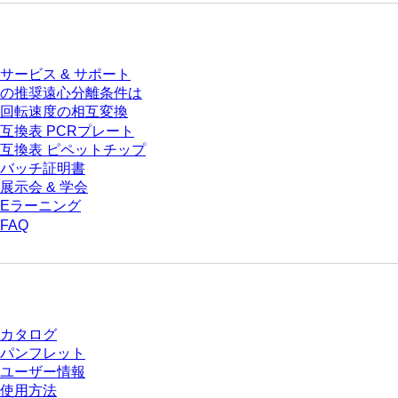
サービス
サービス & サポート
の推奨遠心分離条件は
回転速度の相互変換
互換表 PCRプレート
互換表 ピペットチップ
バッチ証明書
展示会 & 学会
Eラーニング
FAQ
ダウンロードセンター
カタログ
パンフレット
ユーザー情報
使用方法