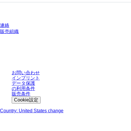
質問がありますか？
連絡
販売組織
* 表示価格は、ログインしていないユーザー向けの定価であり、個別に交渉
された条件を含みません。特に明記のない限り、すべての価格はお客様の管
轄区域における法定税および生じうる配送料を含みません。
お問い合わせ
インプリント
データ保護
の利用条件
販売条件
Cookie設定
Country: United States change