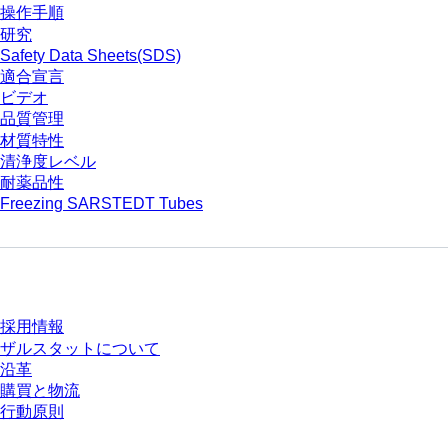
操作手順
研究
Safety Data Sheets(SDS)
適合宣言
ビデオ
品質管理
材質特性
清浄度レベル
耐薬品性
Freezing SARSTEDT Tubes
会社とキャリア
採用情報
ザルスタットについて
沿革
購買と物流
行動原則