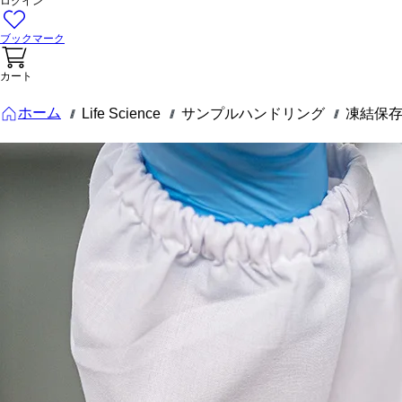
ログイン
ブックマーク
カート
ホーム
Life Science
サンプルハンドリング
凍結保
///
///
///