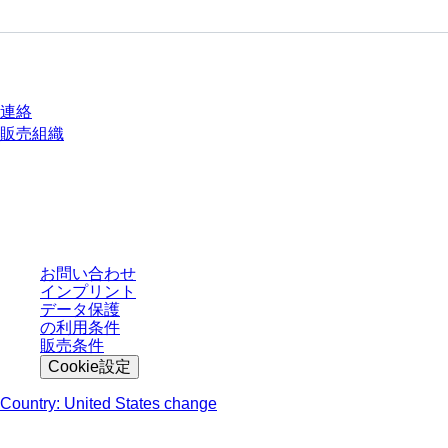
質問がありますか？
連絡
販売組織
* 表示価格は、ログインしていないユーザー向けの定価であり、個別に交渉
された条件を含みません。特に明記のない限り、すべての価格はお客様の管
轄区域における法定税および生じうる配送料を含みません。
お問い合わせ
インプリント
データ保護
の利用条件
販売条件
Cookie設定
Country: United States change