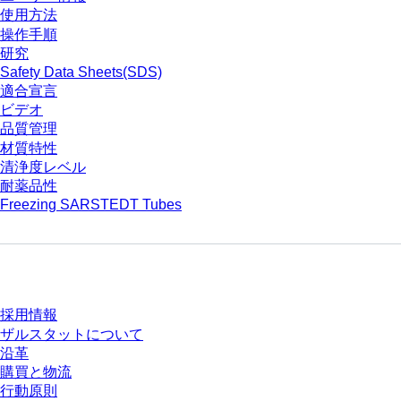
使用方法
操作手順
研究
Safety Data Sheets(SDS)
適合宣言
ビデオ
品質管理
材質特性
清浄度レベル
耐薬品性
Freezing SARSTEDT Tubes
会社とキャリア
採用情報
ザルスタットについて
沿革
購買と物流
行動原則