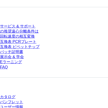
サービス
サービス & サポート
の推奨遠心分離条件は
回転速度の相互変換
互換表 PCRプレート
互換表 ピペットチップ
バッチ証明書
展示会 & 学会
Eラーニング
FAQ
ダウンロードセンター
カタログ
パンフレット
ユーザー情報