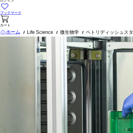
ログイン
ブックマーク
カート
ホーム
Life Science
微生物学
ペトリディッシュス
///
///
///