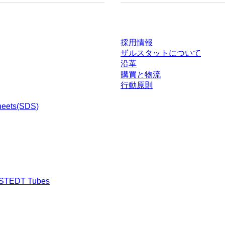
ドセンター
会社とキャリア
採用情報
ザルスタットについて
沿革
購買と物流
行動原則
heets(SDS)
RSTEDT Tubes
渉された条件を含みません。特に明記のない限り、すべての価格はお客様の管