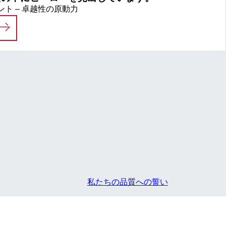
ト – 卓越性の原動力
私たちは、あなたの中にヒーローを見出していま
私たちの品質への誓い