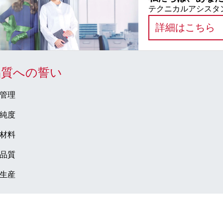
テクニカルアシスタン
:
詳細はこちら
品質への誓い
管理
純度
材料
品質
生産