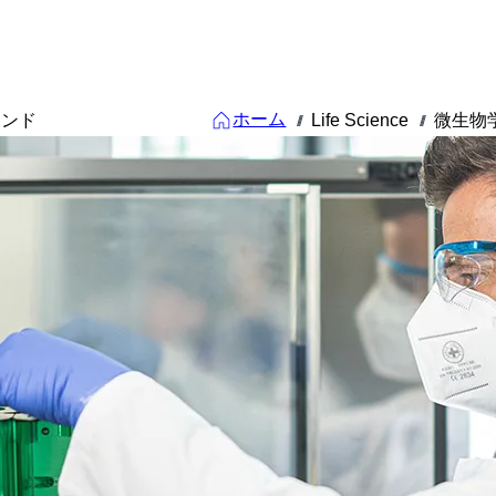
ホーム
タンド
Life Science
微生物
///
///