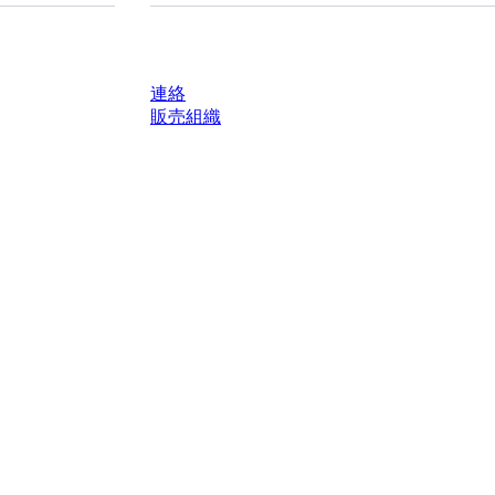
質問がありますか？
連絡
販売組織
轄区域における法定税および