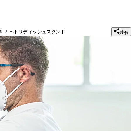
学
ペトリディッシュスタンド
///
共有