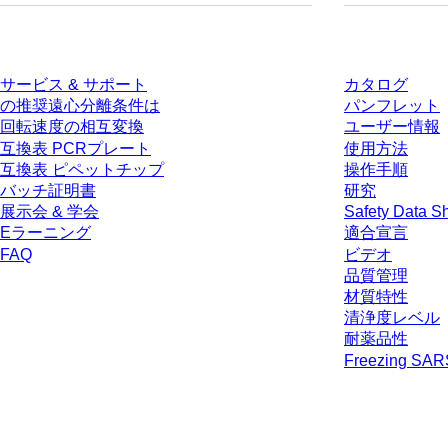
サービス
ダウンロー
サービス & サポート
カタログ
の推奨遠心分離条件は
パンフレット
回転速度の相互変換
ユーザー情報
互換表 PCRプレート
使用方法
互換表 ピペットチップ
操作手順
バッチ証明書
研究
展示会 & 学会
Safety Data S
Eラーニング
適合宣言
FAQ
ビデオ
品質管理
材質特性
清浄度レベル
耐薬品性
Freezing SA
* 表示価格は、ログインしていないユーザー向けの定価であり、個別に交
生じうる配送料を含みません。