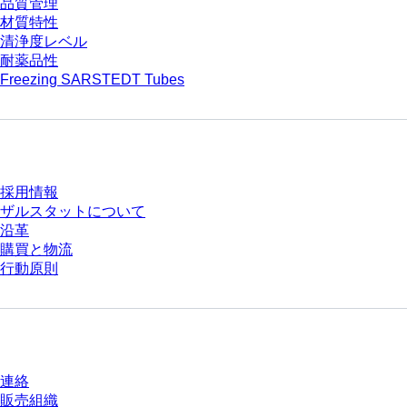
品質管理
材質特性
清浄度レベル
耐薬品性
Freezing SARSTEDT Tubes
会社とキャリア
採用情報
ザルスタットについて
沿革
購買と物流
行動原則
質問がありますか？
連絡
販売組織