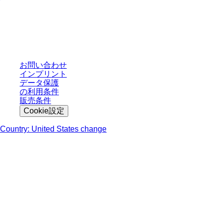
* 表示価格は、ログインしていないユーザー向けの定価であり、個別に交渉
された条件を含みません。特に明記のない限り、すべての価格はお客様の管
轄区域における法定税および生じうる配送料を含みません。
お問い合わせ
インプリント
データ保護
の利用条件
販売条件
Cookie設定
Country: United States change