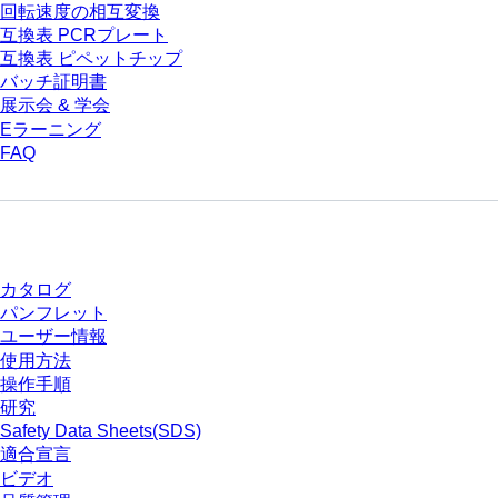
回転速度の相互変換
互換表 PCRプレート
互換表 ピペットチップ
バッチ証明書
展示会 & 学会
Eラーニング
FAQ
ダウンロードセンター
カタログ
パンフレット
ユーザー情報
使用方法
操作手順
研究
Safety Data Sheets(SDS)
適合宣言
ビデオ