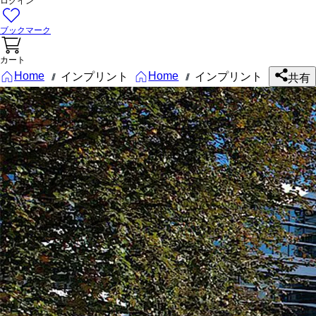
ログイン
ブックマーク
カート
Home
Home
インプリント
インプリント
///
///
共有