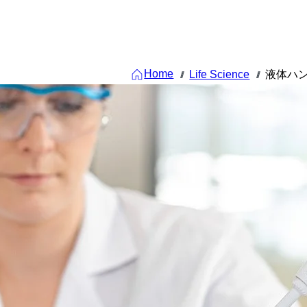
Home
Life Science
液体ハ
///
///