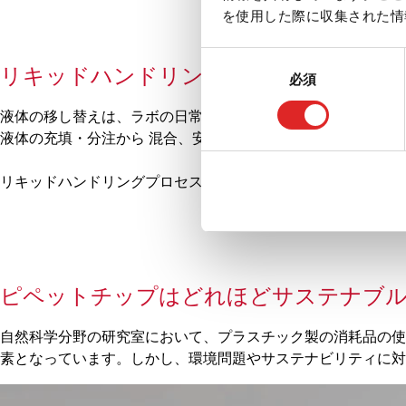
を使用した際に収集された情
同
リキッドハンドリング
必須
意
の
液体の移し替えは、ラボの日常の作業の不可欠な部分です。ま
選
液体の充填・分注から 混合、安全な輸送に至るまで、考えら
択
リキッドハンドリングプロセスの間の手順が正しいことを保証
ピペットチップはどれほどサステナブル
自然科学分野の研究室において、プラスチック製の消耗品の使
素となっています。しかし、環境問題やサステナビリティに対