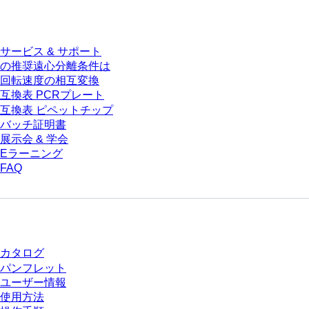
サービス
サービス & サポート
の推奨遠心分離条件は
回転速度の相互変換
互換表 PCRプレート
互換表 ピペットチップ
バッチ証明書
展示会 & 学会
Eラーニング
FAQ
ダウンロードセンター
カタログ
パンフレット
ユーザー情報
使用方法