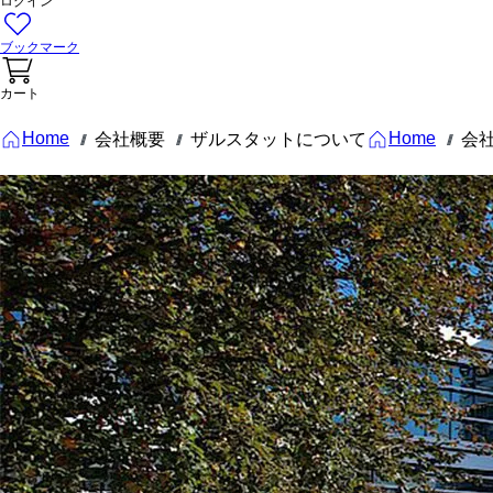
ログイン
ブックマーク
カート
Home
Home
会社概要
ザルスタットについて
会
///
///
///