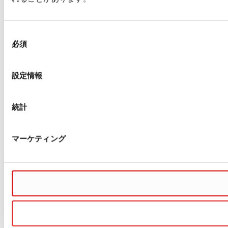
同
必須
意
の
選
設定情報
択
統計
マーケティング