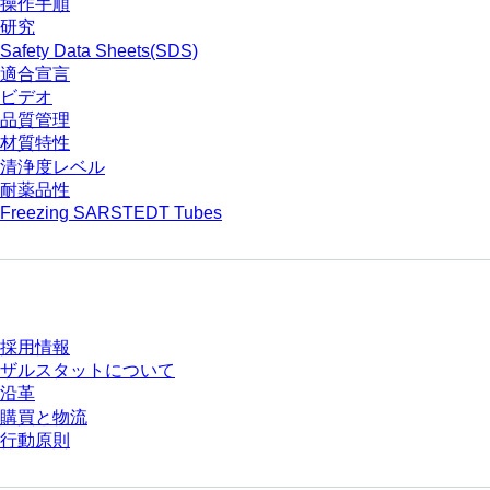
操作手順
研究
Safety Data Sheets(SDS)
適合宣言
ビデオ
品質管理
材質特性
清浄度レベル
耐薬品性
Freezing SARSTEDT Tubes
会社とキャリア
採用情報
ザルスタットについて
沿革
購買と物流
行動原則