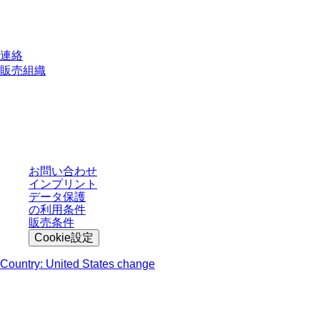
質問がありますか？
連絡
販売組織
* 表示価格は、ログインしていないユーザー向けの定価であり、個別に交渉
された条件を含みません。特に明記のない限り、すべての価格はお客様の管
轄区域における法定税および生じうる配送料を含みません。
お問い合わせ
インプリント
データ保護
の利用条件
販売条件
Cookie設定
Country: United States change