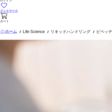
ログイン
ブックマーク
カート
ホーム
Life Science
リキッドハンドリング
ピペッ
///
///
///