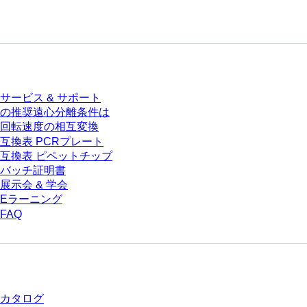
サービス
サービス & サポート
の推奨遠心分離条件は
回転速度の相互変換
互換表 PCRプレート
互換表 ピペットチップ
バッチ証明書
展示会 & 学会
Eラーニング
FAQ
ダウンロードセンター
カタログ