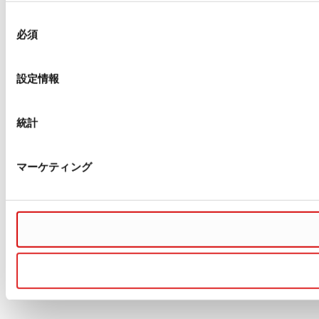
同
必須
意
の
選
設定情報
択
統計
マーケティング