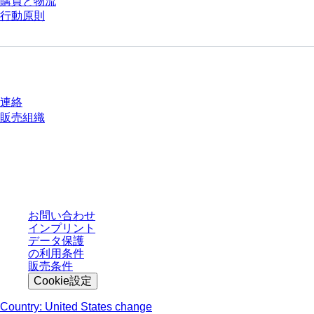
購買と物流
行動原則
質問がありますか？
連絡
販売組織
* 表示価格は、ログインしていないユーザー向けの定価であり、個別に交渉
された条件を含みません。特に明記のない限り、すべての価格はお客様の管
轄区域における法定税および生じうる配送料を含みません。
お問い合わせ
インプリント
データ保護
の利用条件
販売条件
Cookie設定
Country: United States change