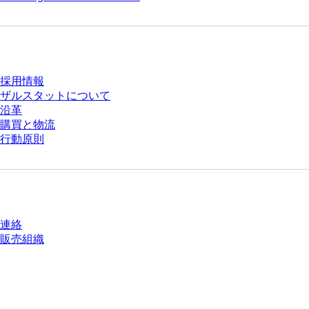
会社とキャリア
採用情報
ザルスタットについて
沿革
購買と物流
行動原則
質問がありますか？
連絡
販売組織
* 表示価格は、ログインしていないユーザー向けの定価であり、個別に交渉
された条件を含みません。特に明記のない限り、すべての価格はお客様の管
轄区域における法定税および生じうる配送料を含みません。