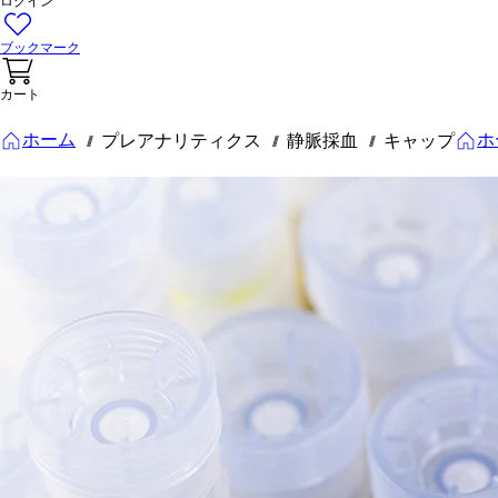
ログイン
ブックマーク
カート
ホーム
ホ
プレアナリティクス
静脈採血
キャップ
///
///
///