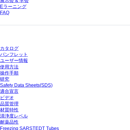
展示会 & 学会
Eラーニング
FAQ
ダウンロードセンター
カタログ
パンフレット
ユーザー情報
使用方法
操作手順
研究
Safety Data Sheets(SDS)
適合宣言
ビデオ
品質管理
材質特性
清浄度レベル
耐薬品性
Freezing SARSTEDT Tubes