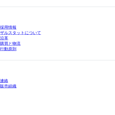
会社とキャリア
採用情報
ザルスタットについて
沿革
購買と物流
行動原則
質問がありますか？
連絡
販売組織
* 表示価格は、ログインしていないユーザー向けの定価であり、個別に交渉
された条件を含みません。特に明記のない限り、すべての価格はお客様の管
轄区域における法定税および生じうる配送料を含みません。