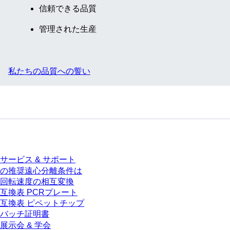
信頼できる品質
管理された生産
私たちの品質への誓い
サービス
サービス & サポート
の推奨遠心分離条件は
回転速度の相互変換
互換表 PCRプレート
互換表 ピペットチップ
バッチ証明書
展示会 & 学会