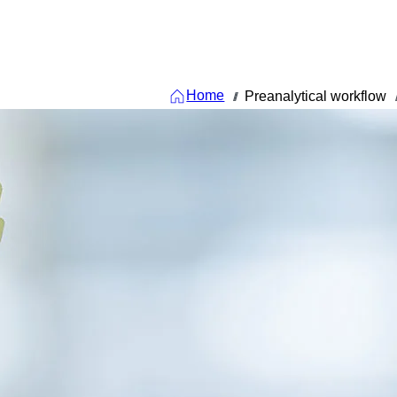
Home
Preanalytical workflow
///
/