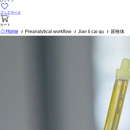
ログイン
ブックマーク
カート
Home
Preanalytical workflow
Jian ti cai qu
尿検体
///
///
///