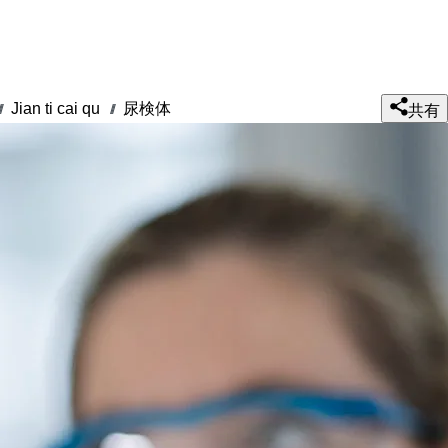
Jian ti cai qu
尿検体
//
///
共有