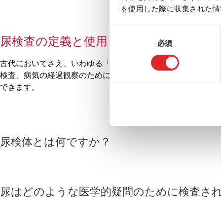
を使用した際に収集された情
同
尿検査の定義と使用
必須
意
の
古代においてさえ、いわゆる「尿検査」は不調や病気を早期に
選
検査、病気の経過観察のために必要に応じて採取されます。最
択
できます。
尿検体とは何ですか？
尿はどのような医学的疑問のために検査さ