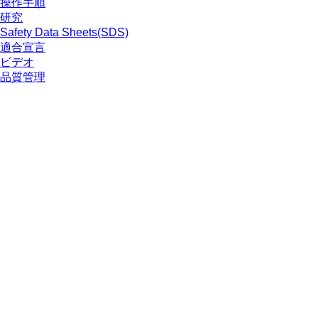
操作手順
研究
Safety Data Sheets(SDS)
適合宣言
ビデオ
品質管理
材質特性
清浄度レベル
耐薬品性
Freezing SARSTEDT Tubes
会社とキャリア
採用情報
ザルスタットについて
沿革
購買と物流
行動原則