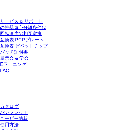
サービス
サービス & サポート
の推奨遠心分離条件は
回転速度の相互変換
互換表 PCRプレート
互換表 ピペットチップ
バッチ証明書
展示会 & 学会
Eラーニング
FAQ
ダウンロードセンター
カタログ
パンフレット
ユーザー情報
使用方法