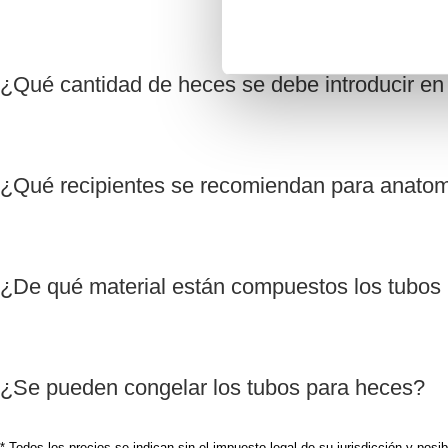
¿Qué cantidad de heces se debe introducir en 
¿Qué recipientes se recomiendan para anatom
¿De qué material están compuestos los tubos
¿Se pueden congelar los tubos para heces?
* Todos los precios se indican sin el impuesto legal de su jurisdicción y posi