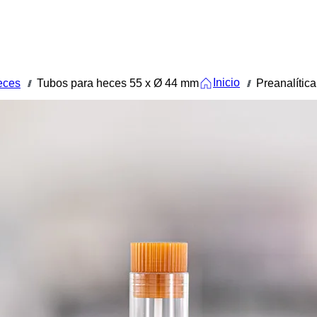
Inicio
eces
Tubos para heces 55 x Ø 44 mm
Preanalítica
///
///