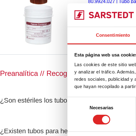
80.9924.027
|
Tubo pa
rosca, tapón: marrón, 
Comparar
de papel, 250 unidade
Consentimiento
Esta página web usa cookie
Las cookies de este sitio we
y analizar el tráfico. Ademá
Preanalítica // Recogida de heces
redes sociales, publicidad y
que hayan recopilado a parti
¿Son estériles los tubos para heces?
Selección
Necesarias
de
consentimiento
¿Existen tubos para heces que permiten normal