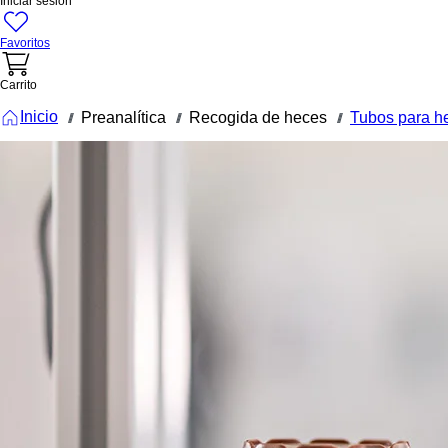
Iniciar sesión
Favoritos
Carrito
Inicio
Preanalítica
Recogida de heces
Tubos para h
///
///
///