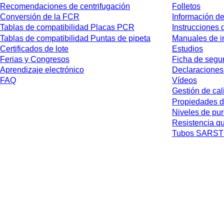
Recomendaciones de centrifugación
Folletos
Conversión de la FCR
Información de
Tablas de compatibilidad Placas PCR
Instrucciones 
Tablas de compatibilidad Puntas de pipeta
Manuales de i
Certificados de lote
Estudios
Ferias y Congresos
Ficha de segu
Aprendizaje electrónico
Declaraciones
FAQ
Vídeos
Gestión de cal
Propiedades d
Niveles de pu
Resistencia q
Tubos SARSTE
* Los precios mostrados son precios de lista para usuarios no conectados y 
jurisdicción ni los posibles gastos de envío, salvo indicación en contrario.