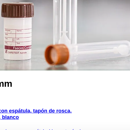
 mm
con espátula, tapón de rosca,
, blanco