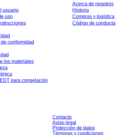
Acerca de nosotros
l usuario
Historia
de uso
Compras y logística
nstrucciones
Código de conducta
ridad
 de conformidad
idad
e los materiales
reza
uímica
DT para congelación
sin condiciones negociadas individualmente. Los precios no incluyen el impue
Contacto
Aviso legal
Protección de datos
Términos y condiciones