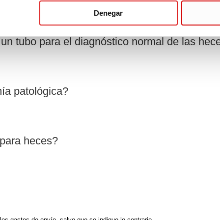
Denegar
un tubo para el diagnóstico normal de las hec
ía patológica?
 para heces?
bles gastos de envío, salvo que se indique lo contrario