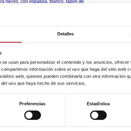
ra heces, con espátula, blanco, tapón de
(LxØ) sin tapón: 55 x 44 mm, con etiqueta
s/bolsa
Detalles
s
b se usan para personalizar el contenido y los anuncios, ofrecer
s, compartimos información sobre el uso que haga del sitio web 
 análisis web, quienes pueden combinarla con otra información q
r del uso que haya hecho de sus servicios.
Preferencias
Estadística
izar la cantidad de la muestra?