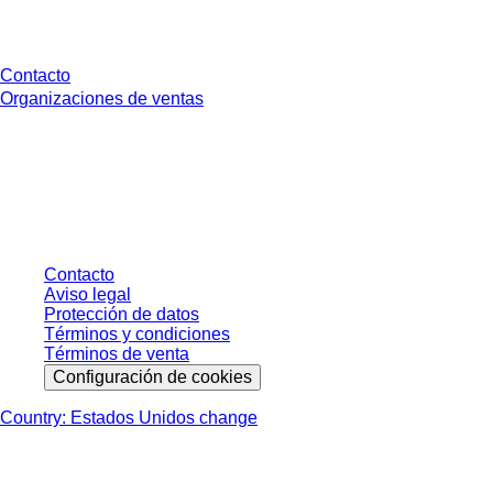
¿Tienes preguntas?
Contacto
Organizaciones de ventas
* Los precios mostrados son precios de lista para usuarios no conectados y
sin condiciones negociadas individualmente. Los precios no incluyen el
impuesto legal de su respectiva jurisdicción ni los posibles gastos de envío,
salvo indicación en contrario.
Contacto
Aviso legal
Protección de datos
Términos y condiciones
Términos de venta
Configuración de cookies
Country: Estados Unidos change