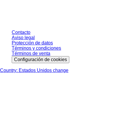
sin condiciones negociadas individualmente. Los precios no incluyen el
impuesto legal de su respectiva jurisdicción ni los posibles gastos de envío,
salvo indicación en contrario.
Contacto
Aviso legal
Protección de datos
Términos y condiciones
Términos de venta
Configuración de cookies
Country: Estados Unidos change