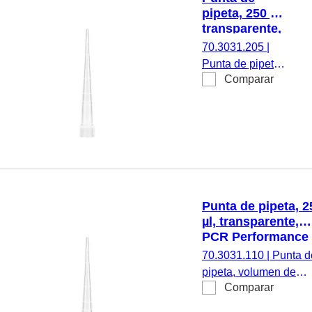
Brand y modelos de
pipeta, 250 µl,
similares característic
transparente,
96 unidades/SingleRef
Biosphere®
70.3031.205
|
plus, 96
Punta de pipeta,
unidades/caja
Comparar
volumen de
trabajo: 250 µl,
transparente,
anillos de nivel
de llenado,
Biosphere®
plus, adecuada
para
Punta de pipeta, 2
SARSTEDT
µl, transparente,
Sarpette® M,
PCR Performance
Eppendorf,
Tested, Low
70.3031.110
|
Punta d
Gilson,
Retention, 480
pipeta, volumen de
Finnpipette,
unidades/StackPa
Comparar
trabajo: 250 µl,
Biohit y Brand y
transparente, anillos 