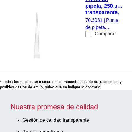
Brand y modelos de
pipeta, 250 µl,
similares característic
transparente,
480
PCR
70.3031
|
Punta
unidades/StackPack
Performance
de pipeta,
Tested, 1.000
Comparar
volumen de
unidades/bolsa
trabajo: 250 µl,
transparente,
anillos de nivel de
llenado, PCR
Performance
Tested, adecuada
* Todos los precios se indican sin el impuesto legal de su jurisdicción y
para SARSTEDT
posibles gastos de envío, salvo que se indique lo contrario
Sarpette® M,
Eppendorf,
Gilson,
Nuestra promesa de calidad
Finnpipette, Biohit
y Brand y
Gestión de calidad transparente
modelos de
Pureza garantizada