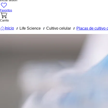
Iniciar sesión
Favoritos
Carrito
Inicio
Life Science
Cultivo celular
Placas de cultivo 
///
///
///