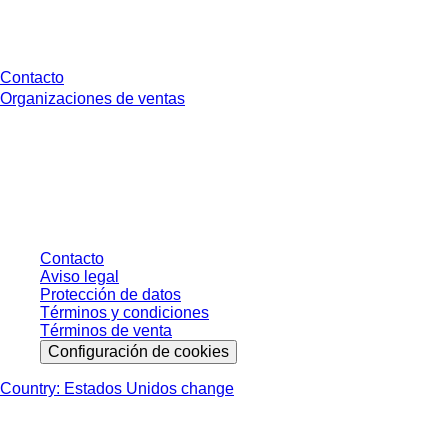
¿Tienes preguntas?
Contacto
Organizaciones de ventas
* Los precios mostrados son precios de lista para usuarios no conectados y
sin condiciones negociadas individualmente. Los precios no incluyen el
impuesto legal de su respectiva jurisdicción ni los posibles gastos de envío,
salvo indicación en contrario.
Contacto
Aviso legal
Protección de datos
Términos y condiciones
Términos de venta
Configuración de cookies
Country: Estados Unidos change