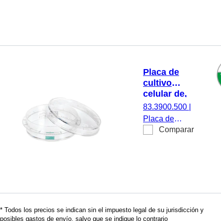
10 mm,
material: PS,
superficie:
Cell+, para
células
exigente
Placa de
adherente,
cultivo
color de la
celular de,
codificación:
(ØxAl): 35 x
83.3900.500
|
amarillo, TC
10 mm,
Placa de
Tested, 10
superficie:
Comparar
cultivo celular
Suspensión
unidades/bolsa
de, (ØxAl): 35 x
10 mm,
material: PS,
superficie:
Suspensión,
para células de
* Todos los precios se indican sin el impuesto legal de su jurisdicción y
suspensión,
posibles gastos de envío, salvo que se indique lo contrario