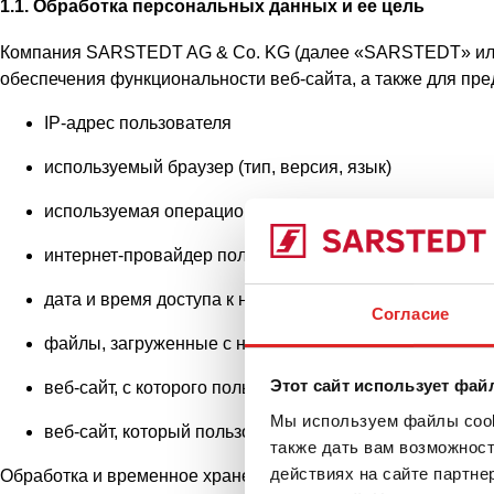
1.1. Обработка персональных данных и ее цель
Компания SARSTEDT AG & Co. KG (далее «SARSTEDT» или «
обеспечения функциональности веб-сайта, а также для пр
IP-адрес пользователя
используемый браузер (тип, версия, язык)
используемая операционная система
интернет-провайдер пользователя
дата и время доступа к нашему веб-сайту
Согласие
файлы, загруженные с нашего веб-сайта
Этот сайт использует фай
веб-сайт, с которого пользователь перешел на наш ве
Мы используем файлы cooki
веб-сайт, который пользователь посещает через наш в
также дать вам возможнос
действиях на сайте партне
Обработка и временное хранение IP-адреса необходимы для