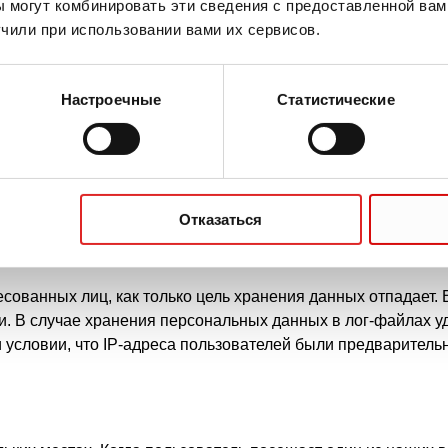
 могут комбинировать эти сведения с предоставленной вам
 данные, которые могут позволить идентифицировать польз
чили при использовании вами их сервисов.
анные используются для оптимизации наших веб-сайтов и 
лючительно для указанных целей и в объеме, необходимом
я маркетинговых исследований. В этом также заключается 
Настроечные
Статистические
анных
ествляется регулярно с их согласия. Исключение составля
 разрешена нам в соответствии с законодательными полож
анных (DS-GVO).
Отказаться
ованных лиц, как только цель хранения данных отпадает. 
. В случае хранения персональных данных в лог-файлах уд
 условии, что IP-адреса пользователей были предваритель