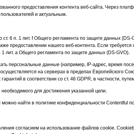
ированного предоставления контента веб-сайта. Через плат
 пользователей и актуальным.
 ст. 6 п. 1 лит. f Общего регламента по защите данных (DS
кже предоставлении нашего веб-контента. Если требуется 
п. 1 лит. a Общего регламента по защите данных (DS-GVO).
вать персональные данные (например, IP-адрес, время по
осуществляется на серверах в пределах Европейского Союз
гарантий в соответствии со ст. 46 GDPR, в частности, пу
 необходимого для достижения указанной цели.
жно найти в политике конфиденциальности Contentful по адр
вления согласием на использование файлов cookie. Cooki