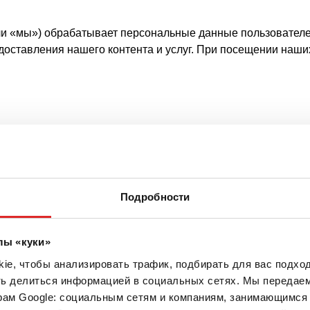
мы») обрабатывает персональные данные пользователей и
едоставления нашего контента и услуг. При посещении на
Подробности
лы «куки»
б-сайт
e, чтобы анализировать трафик, подбирать для вас подход
еб-сайт.
ть делиться информацией в социальных сетях. Мы передае
рам Google: социальным сетям и компаниям, занимающимся 
 обеспечения доставки веб-сайта на компьютер пользовате