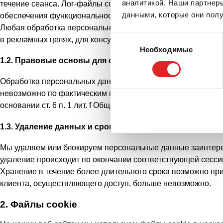
аналитикой. Наши партнеры
течение сеанса. Лог-файлы содержат IP-адреса или другие
данными, которые они полу
обеспечения функциональности веб-сайтов. Кроме того, д
Любая обработка персональных данных осуществляется иск
Выбор
в рекламных целях, для консультирования клиентов или дл
Необходимые
согласия
1.2. Правовые основы для обработки персональных д
Обработка персональных данных наших пользователей осущ
невозможно по фактическим причинам и обработка данных
основании ст. 6 п. 1 лит. f Общего регламента по защите д
1.3. Удаление данных и срок хранения
Мы удаляем или блокируем персональные данные заинтерес
удаление происходит по окончании соответствующей сессии
Хранение в течение более длительного срока возможно при
клиента, осуществляющего доступ, больше невозможно.
2. Файлы cookie