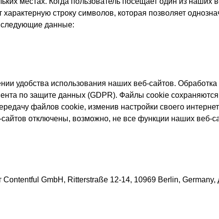
ьких местах. Когда пользователь посещает один из наших в
т характерную строку символов, которая позволяет одноз
я следующие данные:
ении удобства использования наших веб-сайтов. Обработк
ламента по защите данных (GDPR). Файлы cookie сохраняютс
передачу файлов cookie, изменив настройки своего интерне
сайтов отключены, возможно, не все функции наших веб-са
Contentful GmbH, Ritterstraße 12-14, 10969 Berlin, German