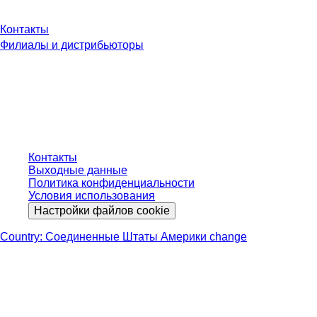
Контакты
Филиалы и дистрибьюторы
* Указанные цены являются прейскурантными для неавторизованных
пользователей и без учета индивидуально согласованных условий.
Цены указаны без учета установленного законом налога в вашей
юрисдикции и возможных расходов на доставку, если не указано иное.
Контакты
Выходные данные
Политика конфиденциальности
Условия использования
Настройки файлов cookie
Country: Соединенные Штаты Америки change