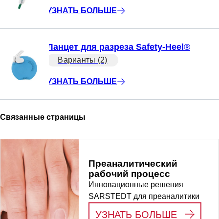
УЗНАТЬ БОЛЬШЕ
Ланцет для разреза Safety-Heel®
Варианты (2)
УЗНАТЬ БОЛЬШЕ
Связанные страницы
Преаналитический
рабочий процесс
Инновационные решения
SARSTEDT для преаналитики
:
ПРЕАН
УЗНАТЬ БОЛЬШЕ